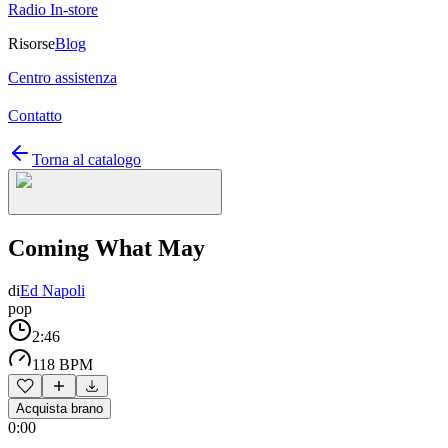
Radio In-store
Risorse
Blog
Centro assistenza
Contatto
Torna al catalogo
Coming What May
di
Ed Napoli
pop
2:46
118 BPM
Acquista brano
0:00