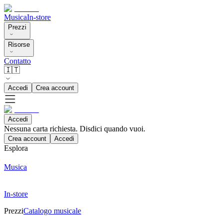
Musica
In-store
Prezzi
Risorse
Contatto
🇮🇹
Accedi
Crea account
Accedi
Nessuna carta richiesta. Disdici quando vuoi.
Crea account
Accedi
Esplora
Musica
In-store
Prezzi
Catalogo musicale