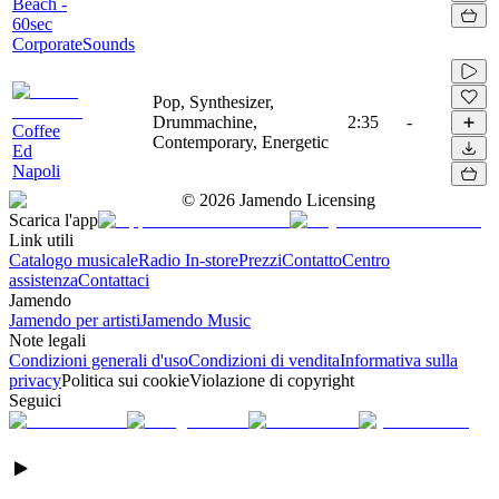
Beach -
60sec
CorporateSounds
Pop, Synthesizer,
Drummachine,
2:35
-
Coffee
Contemporary, Energetic
Ed
Napoli
©
2026
Jamendo Licensing
Scarica l'app
Link utili
Catalogo musicale
Radio In-store
Prezzi
Contatto
Centro
assistenza
Contattaci
Jamendo
Jamendo per artisti
Jamendo Music
Note legali
Condizioni generali d'uso
Condizioni di vendita
Informativa sulla
privacy
Politica sui cookie
Violazione di copyright
Seguici