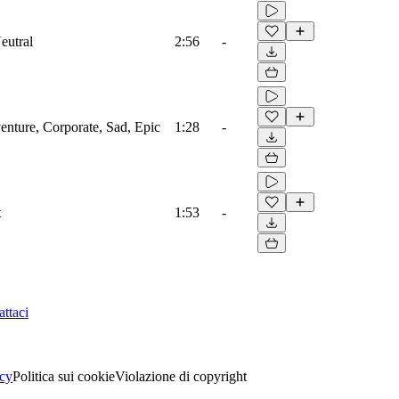
eutral
2:56
-
venture, Corporate, Sad, Epic
1:28
-
t
1:53
-
ttaci
acy
Politica sui cookie
Violazione di copyright