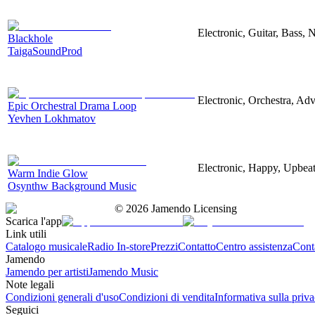
Electronic, Guitar, Bass, N
Blackhole
TaigaSoundProd
Electronic, Orchestra, Ad
Epic Orchestral Drama Loop
Yevhen Lokhmatov
Electronic, Happy, Upbea
Warm Indie Glow
Osynthw Background Music
©
2026
Jamendo Licensing
Scarica l'app
Link utili
Catalogo musicale
Radio In-store
Prezzi
Contatto
Centro assistenza
Conta
Jamendo
Jamendo per artisti
Jamendo Music
Note legali
Condizioni generali d'uso
Condizioni di vendita
Informativa sulla priv
Seguici