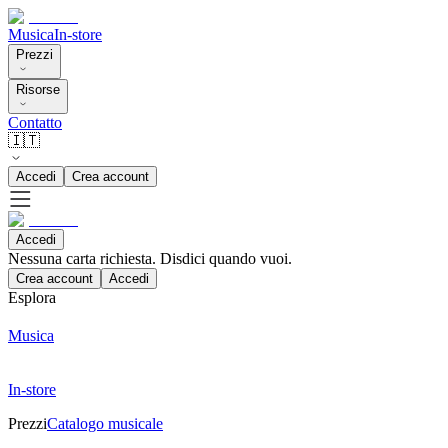
Musica
In-store
Prezzi
Risorse
Contatto
🇮🇹
Accedi
Crea account
Accedi
Nessuna carta richiesta. Disdici quando vuoi.
Crea account
Accedi
Esplora
Musica
In-store
Prezzi
Catalogo musicale