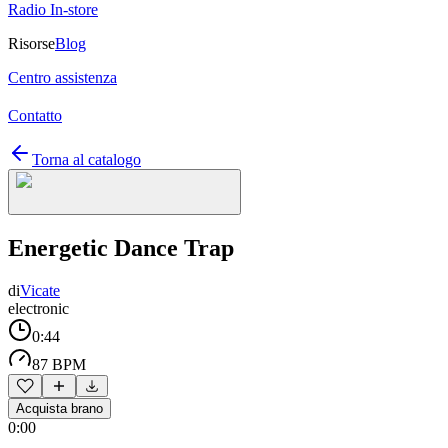
Radio In-store
Risorse
Blog
Centro assistenza
Contatto
Torna al catalogo
Energetic Dance Trap
di
Vicate
electronic
0:44
87 BPM
Acquista brano
0:00