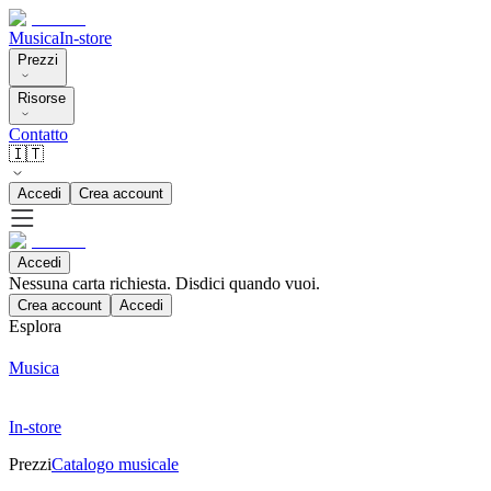
Musica
In-store
Prezzi
Risorse
Contatto
🇮🇹
Accedi
Crea account
Accedi
Nessuna carta richiesta. Disdici quando vuoi.
Crea account
Accedi
Esplora
Musica
In-store
Prezzi
Catalogo musicale