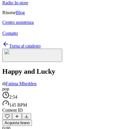
Radio In-store
Risorse
Blog
Centro assistenza
Contatto
Torna al catalogo
Happy and Lucky
di
Fatima Mhedden
pop
2:54
145 BPM
Content ID
Acquista brano
0:00