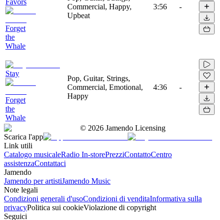
Favors
Commercial, Happy,
3:56
-
Upbeat
Forget
the
Whale
Stay
Pop, Guitar, Strings,
Commercial, Emotional,
4:36
-
Happy
Forget
the
Whale
©
2026
Jamendo Licensing
Scarica l'app
Link utili
Catalogo musicale
Radio In-store
Prezzi
Contatto
Centro
assistenza
Contattaci
Jamendo
Jamendo per artisti
Jamendo Music
Note legali
Condizioni generali d'uso
Condizioni di vendita
Informativa sulla
privacy
Politica sui cookie
Violazione di copyright
Seguici