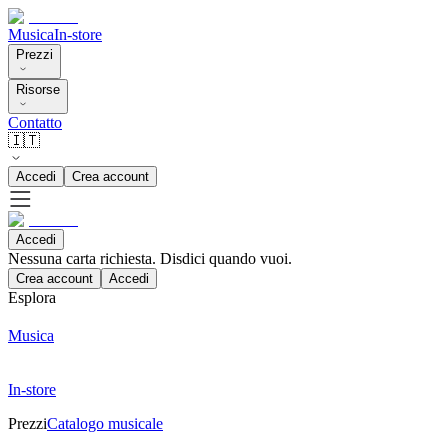
Musica
In-store
Prezzi
Risorse
Contatto
🇮🇹
Accedi
Crea account
Accedi
Nessuna carta richiesta. Disdici quando vuoi.
Crea account
Accedi
Esplora
Musica
In-store
Prezzi
Catalogo musicale