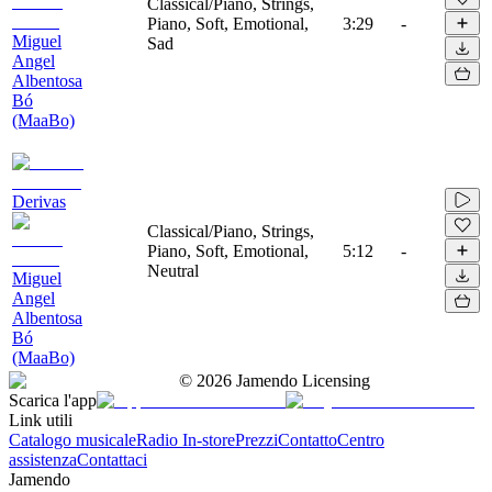
Classical/Piano, Strings,
Piano, Soft, Emotional,
3:29
-
Miguel
Sad
Angel
Albentosa
Bó
(MaaBo)
Derivas
Classical/Piano, Strings,
Piano, Soft, Emotional,
5:12
-
Neutral
Miguel
Angel
Albentosa
Bó
(MaaBo)
©
2026
Jamendo Licensing
Scarica l'app
Link utili
Catalogo musicale
Radio In-store
Prezzi
Contatto
Centro
assistenza
Contattaci
Jamendo