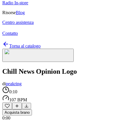
Radio In-store
Risorse
Blog
Centro assistenza
Contatto
Torna al catalogo
Chill News Opinion Logo
di
peakring
0:10
107 BPM
Acquista brano
0:00