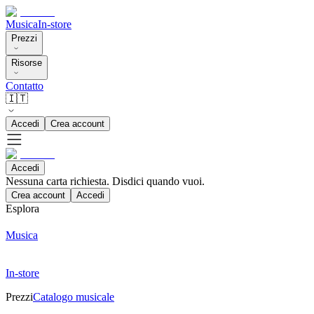
Musica
In-store
Prezzi
Risorse
Contatto
🇮🇹
Accedi
Crea account
Accedi
Nessuna carta richiesta. Disdici quando vuoi.
Crea account
Accedi
Esplora
Musica
In-store
Prezzi
Catalogo musicale