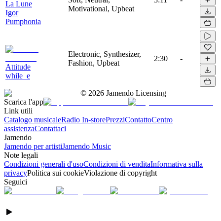
La Lune
Motivational, Upbeat
Igor
Pumphonia
Electronic, Synthesizer,
2:30
-
Fashion, Upbeat
Attitude
while_e
©
2026
Jamendo Licensing
Scarica l'app
Link utili
Catalogo musicale
Radio In-store
Prezzi
Contatto
Centro
assistenza
Contattaci
Jamendo
Jamendo per artisti
Jamendo Music
Note legali
Condizioni generali d'uso
Condizioni di vendita
Informativa sulla
privacy
Politica sui cookie
Violazione di copyright
Seguici