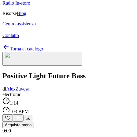
Radio In-store
Risorse
Blog
Centro assistenza
Contatto
Torna al catalogo
Positive Light Future Bass
di
AlexZavesa
electronic
1:14
103 BPM
Acquista brano
0:00