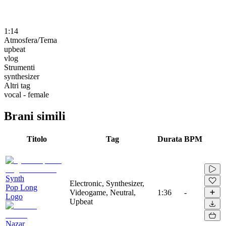
1:14
Atmosfera/Tema
upbeat
vlog
Strumenti
synthesizer
Altri tag
vocal - female
Brani simili
Titolo
Tag
Durata
BPM
Synth
Electronic, Synthesizer,
Pop Long
Videogame, Neutral,
1:36
-
Logo
Upbeat
Nazar