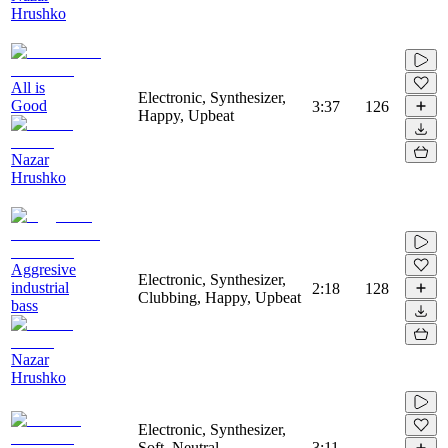
Hrushko
All is
Electronic, Synthesizer,
Good
3:37
126
Happy, Upbeat
Nazar
Hrushko
Aggresive
Electronic, Synthesizer,
industrial
2:18
128
Clubbing, Happy, Upbeat
bass
Nazar
Hrushko
Electronic, Synthesizer,
Soft, Neutral,
3:11
-