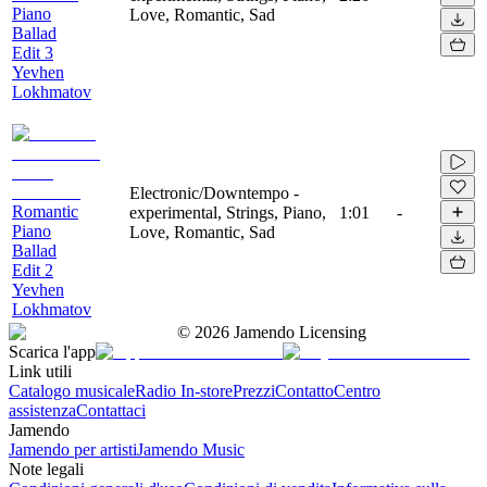
Piano
Love, Romantic, Sad
Ballad
Edit 3
Yevhen
Lokhmatov
Electronic/Downtempo -
Romantic
experimental, Strings, Piano,
1:01
-
Piano
Love, Romantic, Sad
Ballad
Edit 2
Yevhen
Lokhmatov
©
2026
Jamendo Licensing
Scarica l'app
Link utili
Catalogo musicale
Radio In-store
Prezzi
Contatto
Centro
assistenza
Contattaci
Jamendo
Jamendo per artisti
Jamendo Music
Note legali