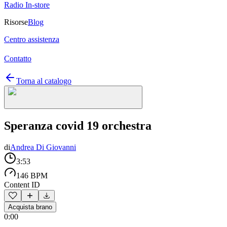
Radio In-store
Risorse
Blog
Centro assistenza
Contatto
Torna al catalogo
Speranza covid 19 orchestra
di
Andrea Di Giovanni
3:53
146 BPM
Content ID
Acquista brano
0:00