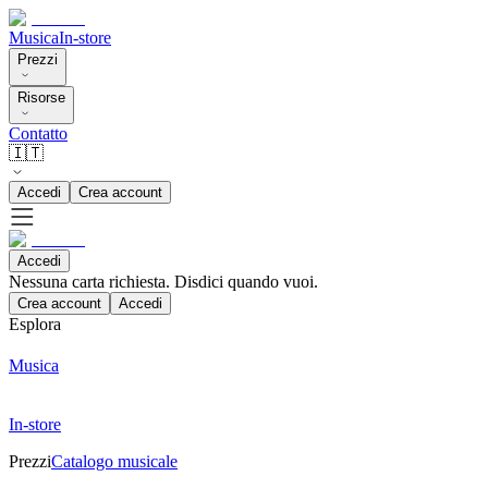
Musica
In-store
Prezzi
Risorse
Contatto
🇮🇹
Accedi
Crea account
Accedi
Nessuna carta richiesta. Disdici quando vuoi.
Crea account
Accedi
Esplora
Musica
In-store
Prezzi
Catalogo musicale