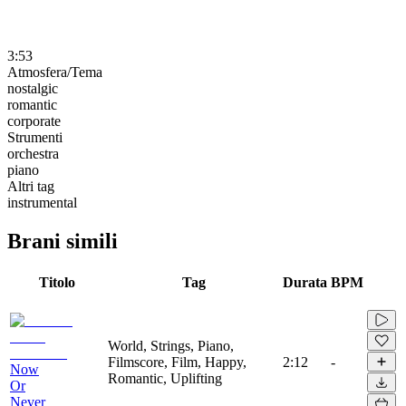
3:53
Atmosfera/Tema
nostalgic
romantic
corporate
Strumenti
orchestra
piano
Altri tag
instrumental
Brani simili
Titolo
Tag
Durata
BPM
World, Strings, Piano,
Filmscore, Film, Happy,
2:12
-
Now
Romantic, Uplifting
Or
Never