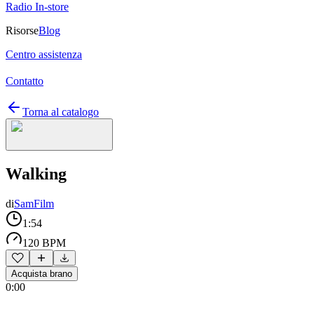
Radio In-store
Risorse
Blog
Centro assistenza
Contatto
Torna al catalogo
Walking
di
SamFilm
1:54
120 BPM
Acquista brano
0:00