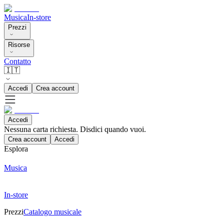
Musica
In-store
Prezzi
Risorse
Contatto
🇮🇹
Accedi
Crea account
Accedi
Nessuna carta richiesta. Disdici quando vuoi.
Crea account
Accedi
Esplora
Musica
In-store
Prezzi
Catalogo musicale