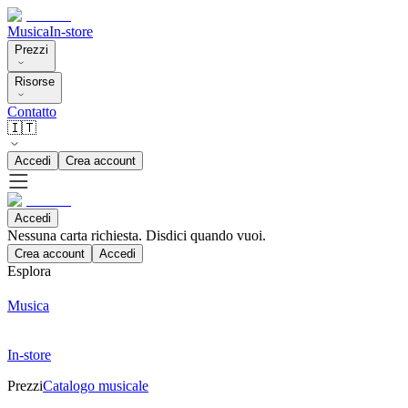
Musica
In-store
Prezzi
Risorse
Contatto
🇮🇹
Accedi
Crea account
Accedi
Nessuna carta richiesta. Disdici quando vuoi.
Crea account
Accedi
Esplora
Musica
In-store
Prezzi
Catalogo musicale