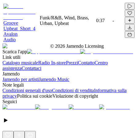
Funk/R&B, Wind, Brass,
0:37
-
Groove
Urban, Upbeat
Upbeat_Short_4
Avalon
Audio
©
2026
Jamendo Licensing
Scarica l'app
Link utili
Catalogo musicale
Radio In-store
Prezzi
Contatto
Centro
assistenza
Contattaci
Jamendo
Jamendo per artisti
Jamendo Music
Note legali
Condizioni generali d'uso
Condizioni di vendita
Informativa sulla
privacy
Politica sui cookie
Violazione di copyright
Seguici