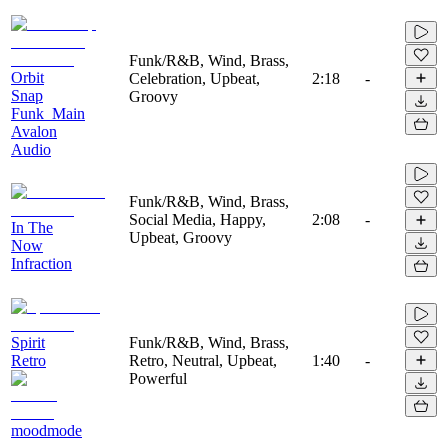
Funk/R&B, Wind, Brass,
Orbit
Celebration, Upbeat,
2:18
-
Snap
Groovy
Funk_Main
Avalon
Audio
Funk/R&B, Wind, Brass,
Social Media, Happy,
2:08
-
In The
Upbeat, Groovy
Now
Infraction
Spirit
Funk/R&B, Wind, Brass,
Retro
Retro, Neutral, Upbeat,
1:40
-
Powerful
moodmode