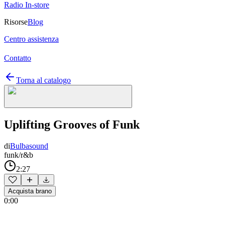
Radio In-store
Risorse
Blog
Centro assistenza
Contatto
Torna al catalogo
Uplifting Grooves of Funk
di
Bulbasound
funk/r&b
2:27
Acquista brano
0:00