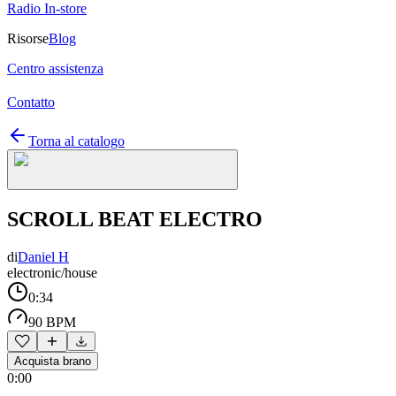
Radio In-store
Risorse
Blog
Centro assistenza
Contatto
Torna al catalogo
SCROLL BEAT ELECTRO
di
Daniel H
electronic/house
0:34
90 BPM
Acquista brano
0:00