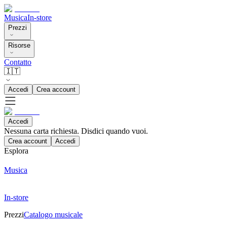
Musica
In-store
Prezzi
Risorse
Contatto
🇮🇹
Accedi
Crea account
Accedi
Nessuna carta richiesta. Disdici quando vuoi.
Crea account
Accedi
Esplora
Musica
In-store
Prezzi
Catalogo musicale