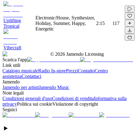
Electronic/House, Synthesizer,
Uplifting
Holiday, Summer, Happy,
2:15
117
Tropical
Energetic
Vibecraft
©
2026
Jamendo Licensing
Scarica l'app
Link utili
Catalogo musicale
Radio In-store
Prezzi
Contatto
Centro
assistenza
Contattaci
Jamendo
Jamendo per artisti
Jamendo Music
Note legali
Condizioni generali d'uso
Condizioni di vendita
Informativa sulla
privacy
Politica sui cookie
Violazione di copyright
Seguici