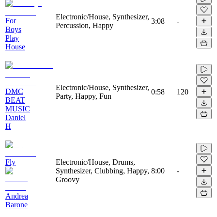
Electronic/House, Synthesizer,
For
3:08
-
Percussion, Happy
Boys
Play
House
Electronic/House, Synthesizer,
DMC
0:58
120
Party, Happy, Fun
BEAT
MUSIC
Daniel
H
Fly
Electronic/House, Drums,
Synthesizer, Clubbing, Happy,
8:00
-
Groovy
Andrea
Barone