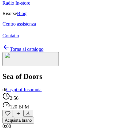
Radio In-store
Risorse
Blog
Centro assistenza
Contatto
Torna al catalogo
Sea of Doors
di
Crypt of Insomnia
2:56
120 BPM
Acquista brano
0:00