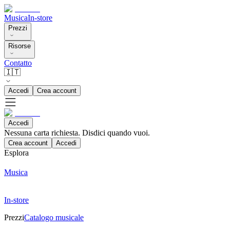
Musica
In-store
Prezzi
Risorse
Contatto
🇮🇹
Accedi
Crea account
Accedi
Nessuna carta richiesta. Disdici quando vuoi.
Crea account
Accedi
Esplora
Musica
In-store
Prezzi
Catalogo musicale