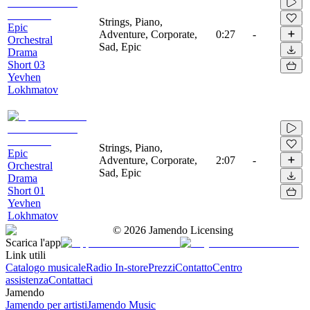
Strings, Piano,
Epic
Adventure, Corporate,
0:27
-
Orchestral
Sad, Epic
Drama
Short 03
Yevhen
Lokhmatov
Strings, Piano,
Epic
Adventure, Corporate,
2:07
-
Orchestral
Sad, Epic
Drama
Short 01
Yevhen
Lokhmatov
©
2026
Jamendo Licensing
Scarica l'app
Link utili
Catalogo musicale
Radio In-store
Prezzi
Contatto
Centro
assistenza
Contattaci
Jamendo
Jamendo per artisti
Jamendo Music