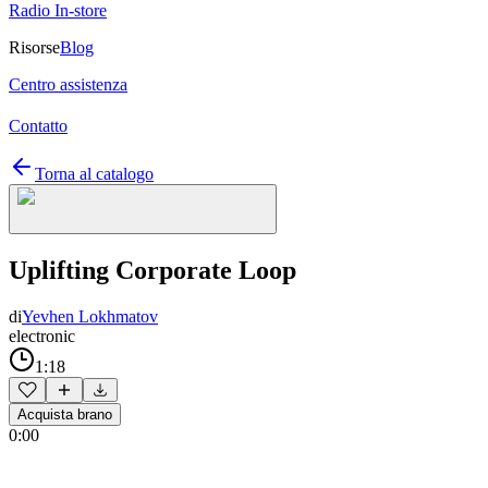
Radio In-store
Risorse
Blog
Centro assistenza
Contatto
Torna al catalogo
Uplifting Corporate Loop
di
Yevhen Lokhmatov
electronic
1:18
Acquista brano
0:00