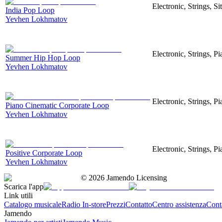
Electronic, Strings, S
India Pop Loop
Yevhen Lokhmatov
Electronic, Strings, 
Summer Hip Hop Loop
Yevhen Lokhmatov
Electronic, Strings, Pi
Piano Cinematic Corporate Loop
Yevhen Lokhmatov
Electronic, Strings, P
Positive Corporate Loop
Yevhen Lokhmatov
©
2026
Jamendo Licensing
Scarica l'app
Link utili
Catalogo musicale
Radio In-store
Prezzi
Contatto
Centro assistenza
Conta
Jamendo