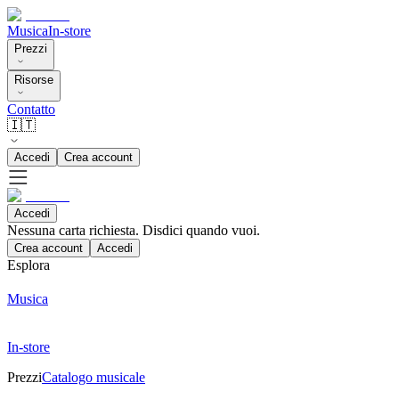
Musica
In-store
Prezzi
Risorse
Contatto
🇮🇹
Accedi
Crea account
Accedi
Nessuna carta richiesta. Disdici quando vuoi.
Crea account
Accedi
Esplora
Musica
In-store
Prezzi
Catalogo musicale