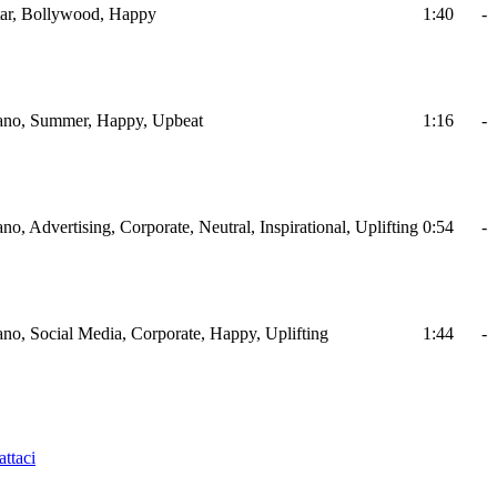
itar, Bollywood, Happy
1:40
-
Piano, Summer, Happy, Upbeat
1:16
-
ano, Advertising, Corporate, Neutral, Inspirational, Uplifting
0:54
-
iano, Social Media, Corporate, Happy, Uplifting
1:44
-
ttaci