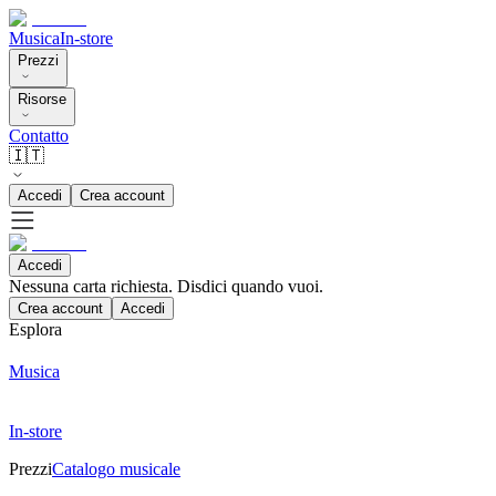
Musica
In-store
Prezzi
Risorse
Contatto
🇮🇹
Accedi
Crea account
Accedi
Nessuna carta richiesta. Disdici quando vuoi.
Crea account
Accedi
Esplora
Musica
In-store
Prezzi
Catalogo musicale