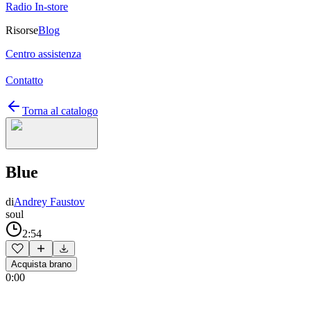
Radio In-store
Risorse
Blog
Centro assistenza
Contatto
Torna al catalogo
Blue
di
Andrey Faustov
soul
2:54
Acquista brano
0:00