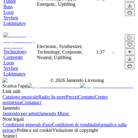
Future
Energetic, Uplifting
Bass
Loop
Yevhen
Lokhmatov
Electronic, Synthesizer,
Technology
Technology, Corporate,
1:37
-
Corporate
Neutral, Uplifting
Loop
Yevhen
Lokhmatov
©
2026
Jamendo Licensing
Scarica l'app
Link utili
Catalogo musicale
Radio In-store
Prezzi
Contatto
Centro
assistenza
Contattaci
Jamendo
Jamendo per artisti
Jamendo Music
Note legali
Condizioni generali d'uso
Condizioni di vendita
Informativa sulla
privacy
Politica sui cookie
Violazione di copyright
Seguici