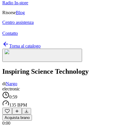
Radio In-store
Risorse
Blog
Centro assistenza
Contatto
Torna al catalogo
Inspiring Science Technology
di
Nargo
electronic
0:59
135 BPM
Acquista brano
0:00