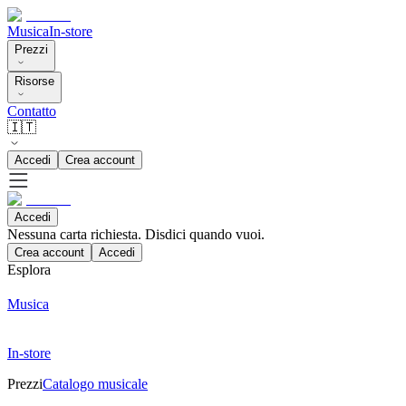
Musica
In-store
Prezzi
Risorse
Contatto
🇮🇹
Accedi
Crea account
Accedi
Nessuna carta richiesta. Disdici quando vuoi.
Crea account
Accedi
Esplora
Musica
In-store
Prezzi
Catalogo musicale