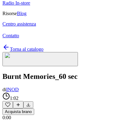
Radio In-store
Risorse
Blog
Centro assistenza
Contatto
Torna al catalogo
Burnt Memories_60 sec
di
INOD
1:02
Acquista brano
0:00