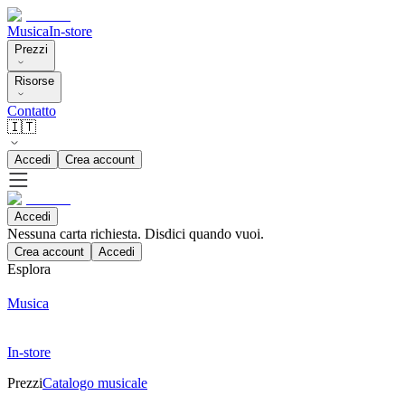
Musica
In-store
Prezzi
Risorse
Contatto
🇮🇹
Accedi
Crea account
Accedi
Nessuna carta richiesta. Disdici quando vuoi.
Crea account
Accedi
Esplora
Musica
In-store
Prezzi
Catalogo musicale