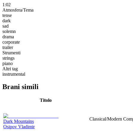
1:02
Atmosfera/Tema
tense
dark
sad
solemn
drama
corporate
trailer
Strumenti
strings
piano
Altri tag
instrumental
Brani simili
Titolo
Classical/Modern Compo
Dark Mountains
Osipov Vladimir