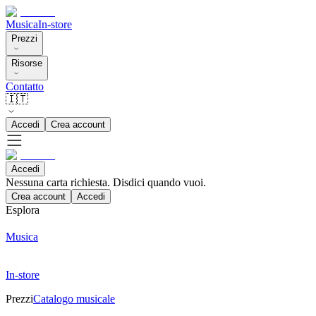
Musica
In-store
Prezzi
Risorse
Contatto
🇮🇹
Accedi
Crea account
Accedi
Nessuna carta richiesta. Disdici quando vuoi.
Crea account
Accedi
Esplora
Musica
In-store
Prezzi
Catalogo musicale