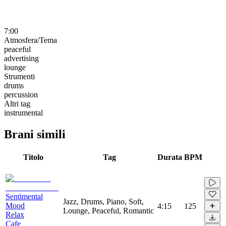
7:00
Atmosfera/Tema
peaceful
advertising
lounge
Strumenti
drums
percussion
Altri tag
instrumental
Brani simili
Titolo
Tag
Durata
BPM
Sentimental
Jazz, Drums, Piano, Soft,
Mood
4:15
125
Lounge, Peaceful, Romantic
Relax
Cafe