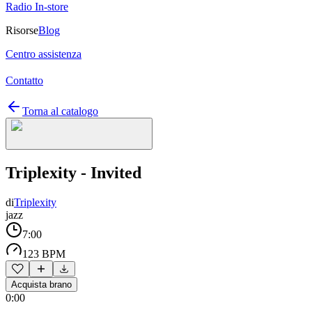
Radio In-store
Risorse
Blog
Centro assistenza
Contatto
Torna al catalogo
Triplexity - Invited
di
Triplexity
jazz
7:00
123 BPM
Acquista brano
0:00