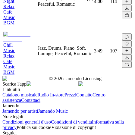
Night
4:00
114
Peaceful, Romantic
Relax
Cafe
Music
BGM
Chill
Jazz, Drums, Piano, Soft,
Music
3:49
107
Lounge, Peaceful, Romantic
Relax
Cafe
Music
BGM
©
2026
Jamendo Licensing
Scarica l'app
Link utili
Catalogo musicale
Radio In-store
Prezzi
Contatto
Centro
assistenza
Contattaci
Jamendo
Jamendo per artisti
Jamendo Music
Note legali
Condizioni generali d'uso
Condizioni di vendita
Informativa sulla
privacy
Politica sui cookie
Violazione di copyright
Seguici