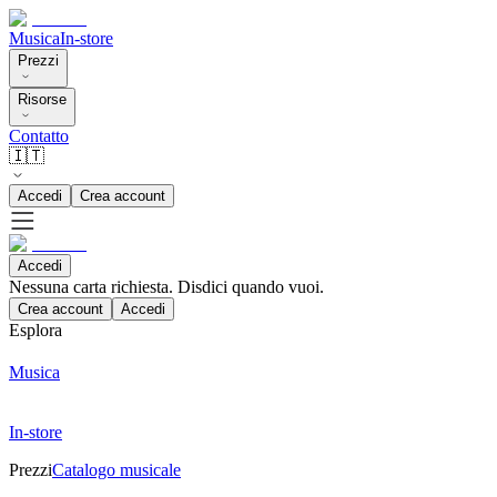
Musica
In-store
Prezzi
Risorse
Contatto
🇮🇹
Accedi
Crea account
Accedi
Nessuna carta richiesta. Disdici quando vuoi.
Crea account
Accedi
Esplora
Musica
In-store
Prezzi
Catalogo musicale