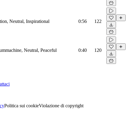
on, Neutral, Inspirational
0:56
122
rummachine, Neutral, Peaceful
0:40
120
ttaci
acy
Politica sui cookie
Violazione di copyright