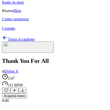
Radio In-store
Risorse
Blog
Centro assistenza
Contatto
Torna al catalogo
Thank You For All
di
Delint X
2:47
111 BPM
Acquista brano
0:00