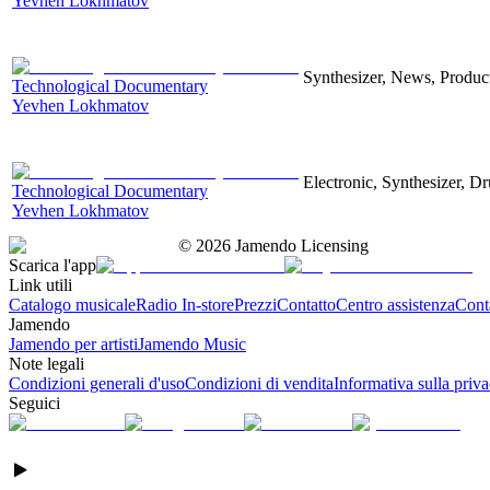
Yevhen Lokhmatov
Synthesizer, News, Producti
Technological Documentary
Yevhen Lokhmatov
Electronic, Synthesizer, D
Technological Documentary
Yevhen Lokhmatov
©
2026
Jamendo Licensing
Scarica l'app
Link utili
Catalogo musicale
Radio In-store
Prezzi
Contatto
Centro assistenza
Conta
Jamendo
Jamendo per artisti
Jamendo Music
Note legali
Condizioni generali d'uso
Condizioni di vendita
Informativa sulla priv
Seguici