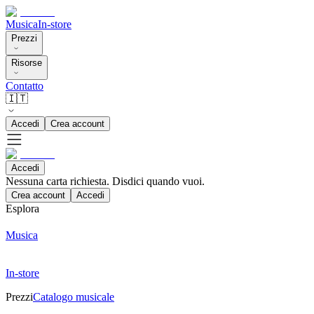
Musica
In-store
Prezzi
Risorse
Contatto
🇮🇹
Accedi
Crea account
Accedi
Nessuna carta richiesta. Disdici quando vuoi.
Crea account
Accedi
Esplora
Musica
In-store
Prezzi
Catalogo musicale