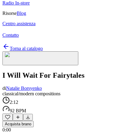
Radio In-store
Risorse
Blog
Centro assistenza
Contatto
Torna al catalogo
I Will Wait For Fairytales
di
Natalie Borsyenko
classical/modern compositions
2:12
92 BPM
Acquista brano
0:00