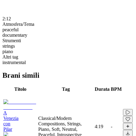
2:12
Atmosfera/Tema
peaceful
documentary
Strumenti
strings
piano
Altri tag
instrumental
Brani simili
Titolo
Tag
Durata
BPM
A
Venezia
Classical/Modern
con
Compositions, Strings,
4:19
-
Pilar
Piano, Soft, Neutral,
Peaceful, Introspective