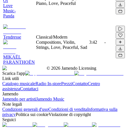
Of
Piano, Love, Peaceful
Love
Music-
Panda
Tendresse
Classical/Modern
Compositions, Violin,
3:42
-
Strings, Love, Peaceful, Sad
MIKAËL
PARANTHOËN
©
2026
Jamendo Licensing
Scarica l'app
Link utili
Catalogo musicale
Radio In-store
Prezzi
Contatto
Centro
assistenza
Contattaci
Jamendo
Jamendo per artisti
Jamendo Music
Note legali
Condizioni generali d'uso
Condizioni di vendita
Informativa sulla
privacy
Politica sui cookie
Violazione di copyright
Seguici