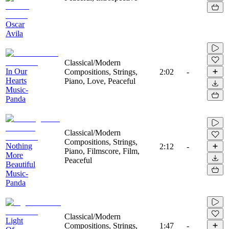
Oscar
Avila
Classical/Modern
In Our
Compositions, Strings,
2:02
-
Hearts
Piano, Love, Peaceful
Music-
Panda
Classical/Modern
Compositions, Strings,
Nothing
2:12
-
Piano, Filmscore, Film,
More
Peaceful
Beautiful
Music-
Panda
Classical/Modern
Light
Compositions, Strings,
1:47
-