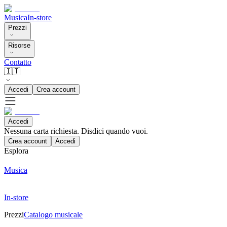
Musica
In-store
Prezzi
Risorse
Contatto
🇮🇹
Accedi
Crea account
Accedi
Nessuna carta richiesta. Disdici quando vuoi.
Crea account
Accedi
Esplora
Musica
In-store
Prezzi
Catalogo musicale