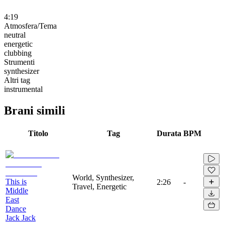
4:19
Atmosfera/Tema
neutral
energetic
clubbing
Strumenti
synthesizer
Altri tag
instrumental
Brani simili
Titolo
Tag
Durata
BPM
World, Synthesizer,
This is
2:26
-
Travel, Energetic
Middle
East
Dance
Jack Jack