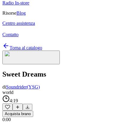
Radio In-store
Risorse
Blog
Centro assistenza
Contatto
Torna al catalogo
Sweet Dreams
di
Soundrider(YSG)
world
4:19
Acquista brano
0:00