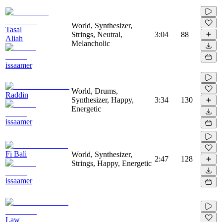
World, Synthesizer,
Tasal
Strings, Neutral,
3:04
88
Aliah
Melancholic
issaamer
World, Drums,
Raddin
Synthesizer, Happy,
3:34
130
Energetic
issaamer
Fi Bali
World, Synthesizer,
2:47
128
Strings, Happy, Energetic
issaamer
Law