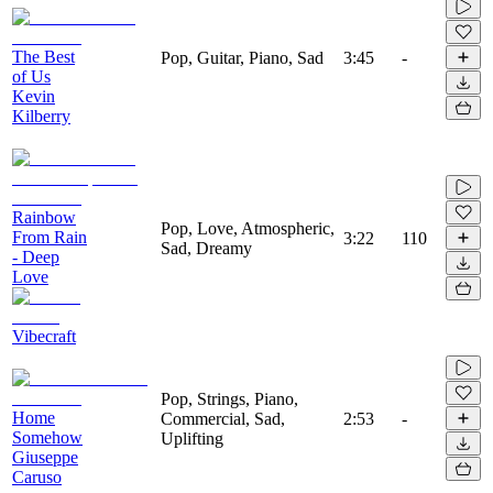
The Best
Pop, Guitar, Piano, Sad
3:45
-
of Us
Kevin
Kilberry
Rainbow
Pop, Love, Atmospheric,
From Rain
3:22
110
Sad, Dreamy
- Deep
Love
Vibecraft
Pop, Strings, Piano,
Home
Commercial, Sad,
2:53
-
Somehow
Uplifting
Giuseppe
Caruso