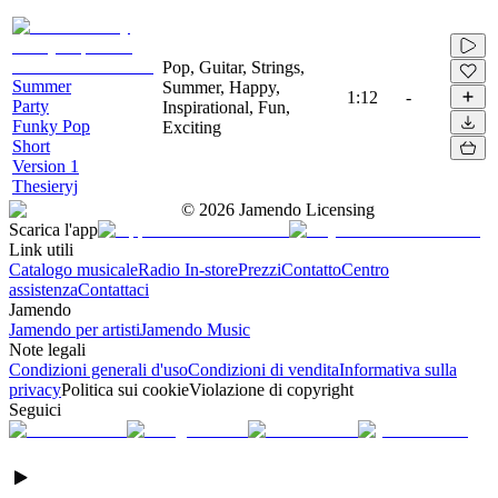
Pop, Guitar, Strings,
Summer
Summer, Happy,
1:12
-
Party
Inspirational, Fun,
Funky Pop
Exciting
Short
Version 1
Thesieryj
©
2026
Jamendo Licensing
Scarica l'app
Link utili
Catalogo musicale
Radio In-store
Prezzi
Contatto
Centro
assistenza
Contattaci
Jamendo
Jamendo per artisti
Jamendo Music
Note legali
Condizioni generali d'uso
Condizioni di vendita
Informativa sulla
privacy
Politica sui cookie
Violazione di copyright
Seguici