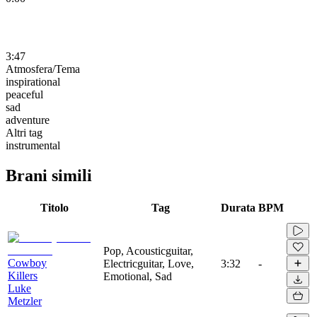
3:47
Atmosfera/Tema
inspirational
peaceful
sad
adventure
Altri tag
instrumental
Brani simili
Titolo
Tag
Durata
BPM
Pop, Acousticguitar,
Cowboy
Electricguitar, Love,
3:32
-
Killers
Emotional, Sad
Luke
Metzler