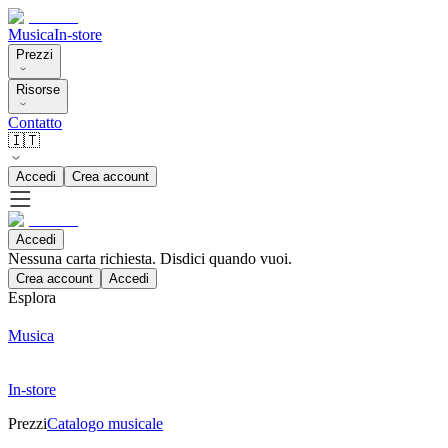
Musica
In-store
Prezzi
Risorse
Contatto
🇮🇹
Accedi
Crea account
Accedi
Nessuna carta richiesta. Disdici quando vuoi.
Crea account
Accedi
Esplora
Musica
In-store
Prezzi
Catalogo musicale