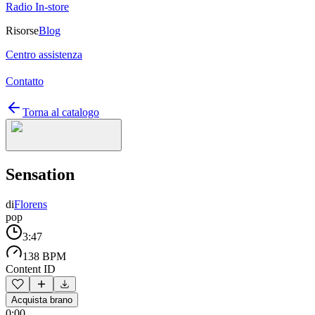
Radio In-store
Risorse
Blog
Centro assistenza
Contatto
Torna al catalogo
Sensation
di
Florens
pop
3:47
138 BPM
Content ID
Acquista brano
0:00