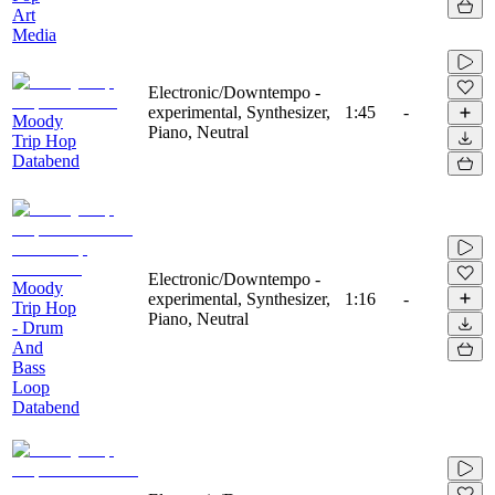
Art
Media
Electronic/Downtempo -
experimental, Synthesizer,
1:45
-
Moody
Piano, Neutral
Trip Hop
Databend
Electronic/Downtempo -
Moody
experimental, Synthesizer,
1:16
-
Trip Hop
Piano, Neutral
- Drum
And
Bass
Loop
Databend