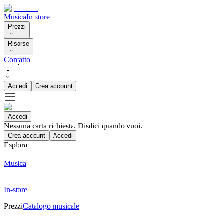
Musica
In-store
Prezzi
Risorse
Contatto
🇮🇹
Accedi
Crea account
Accedi
Nessuna carta richiesta. Disdici quando vuoi.
Crea account
Accedi
Esplora
Musica
In-store
Prezzi
Catalogo musicale