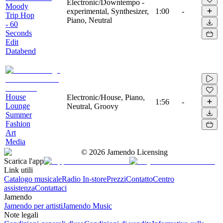
Electronic/Downtempo -
Moody
experimental, Synthesizer,
1:00
-
Trip Hop
Piano, Neutral
- 60
Seconds
Edit
Databend
House
Electronic/House, Piano,
1:56
-
Lounge
Neutral, Groovy
Summer
Fashion
Art
Media
©
2026
Jamendo Licensing
Scarica l'app
Link utili
Catalogo musicale
Radio In-store
Prezzi
Contatto
Centro
assistenza
Contattaci
Jamendo
Jamendo per artisti
Jamendo Music
Note legali