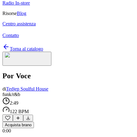
Radio In-store
Risorse
Blog
Centro assistenza
Contatto
Torna al catalogo
Por Voce
di
Tedjep Soulful House
funk/r&b
2:49
122 BPM
Acquista brano
0:00