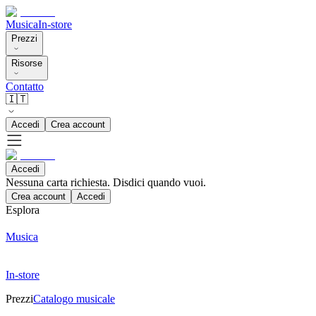
Musica
In-store
Prezzi
Risorse
Contatto
🇮🇹
Accedi
Crea account
Accedi
Nessuna carta richiesta. Disdici quando vuoi.
Crea account
Accedi
Esplora
Musica
In-store
Prezzi
Catalogo musicale