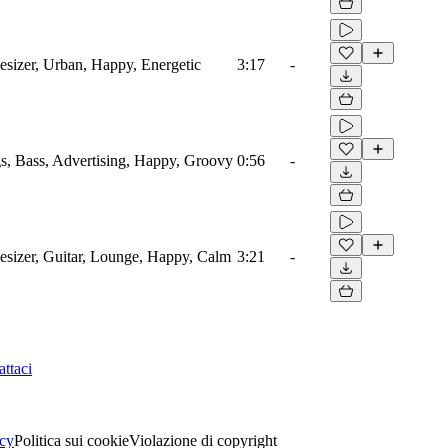
sizer, Urban, Happy, Energetic
3:17
-
s, Bass, Advertising, Happy, Groovy
0:56
-
sizer, Guitar, Lounge, Happy, Calm
3:21
-
ttaci
acy
Politica sui cookie
Violazione di copyright