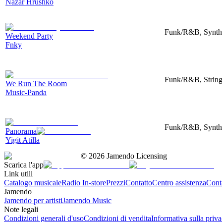
Nazar Hrushko
Funk/R&B, Synthe
Weekend Party
Fnky
Funk/R&B, String
We Run The Room
Music-Panda
Funk/R&B, Synthe
Panorama
Yigit Atilla
©
2026
Jamendo Licensing
Scarica l'app
Link utili
Catalogo musicale
Radio In-store
Prezzi
Contatto
Centro assistenza
Conta
Jamendo
Jamendo per artisti
Jamendo Music
Note legali
Condizioni generali d'uso
Condizioni di vendita
Informativa sulla priv