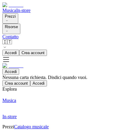
Musica
In-store
Prezzi
Risorse
Contatto
🇮🇹
Accedi
Crea account
Accedi
Nessuna carta richiesta. Disdici quando vuoi.
Crea account
Accedi
Esplora
Musica
In-store
Prezzi
Catalogo musicale