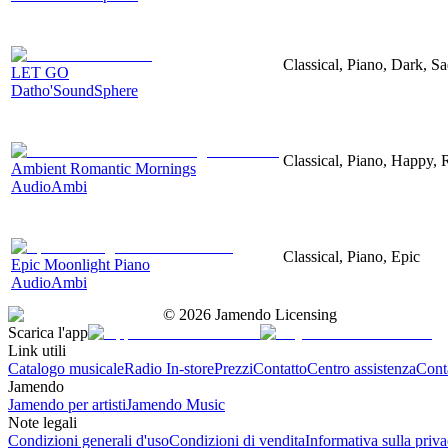
Classical, Piano, Dark, S
LET GO
Datho'SoundSphere
Classical, Piano, Happy,
Ambient Romantic Mornings
AudioAmbi
Classical, Piano, Epic
Epic Moonlight Piano
AudioAmbi
©
2026
Jamendo Licensing
Scarica l'app
Link utili
Catalogo musicale
Radio In-store
Prezzi
Contatto
Centro assistenza
Conta
Jamendo
Jamendo per artisti
Jamendo Music
Note legali
Condizioni generali d'uso
Condizioni di vendita
Informativa sulla priv