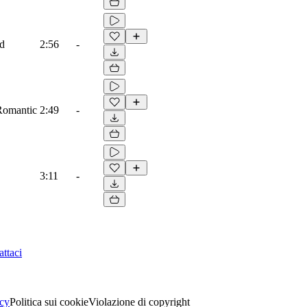
ad
2:56
-
 Romantic
2:49
-
3:11
-
ttaci
acy
Politica sui cookie
Violazione di copyright