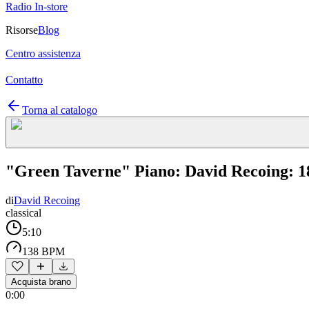
Radio In-store
Risorse
Blog
Centro assistenza
Contatto
Torna al catalogo
"Green Taverne" Piano: David Recoing: 18 
di
David Recoing
classical
5:10
138 BPM
Acquista brano
0:00