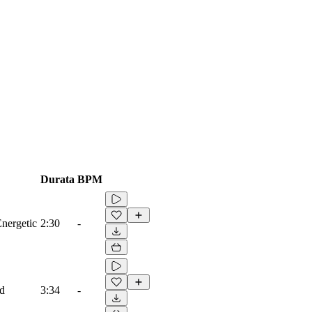
Durata
BPM
Energetic
2:30
-
ad
3:34
-