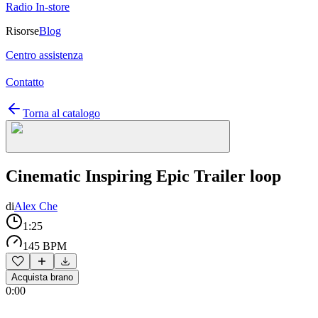
Radio In-store
Risorse
Blog
Centro assistenza
Contatto
Torna al catalogo
Cinematic Inspiring Epic Trailer loop
di
Alex Che
1:25
145 BPM
Acquista brano
0:00