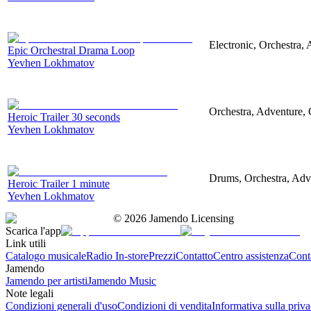
Electronic, Orchestra,
Epic Orchestral Drama Loop
Yevhen Lokhmatov
Orchestra, Adventure, C
Heroic Trailer 30 seconds
Yevhen Lokhmatov
Drums, Orchestra, Adve
Heroic Trailer 1 minute
Yevhen Lokhmatov
©
2026
Jamendo Licensing
Scarica l'app
Link utili
Catalogo musicale
Radio In-store
Prezzi
Contatto
Centro assistenza
Conta
Jamendo
Jamendo per artisti
Jamendo Music
Note legali
Condizioni generali d'uso
Condizioni di vendita
Informativa sulla priv