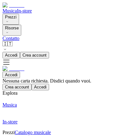
Musica
In-store
Prezzi
Risorse
Contatto
🇮🇹
Accedi
Crea account
Accedi
Nessuna carta richiesta. Disdici quando vuoi.
Crea account
Accedi
Esplora
Musica
In-store
Prezzi
Catalogo musicale