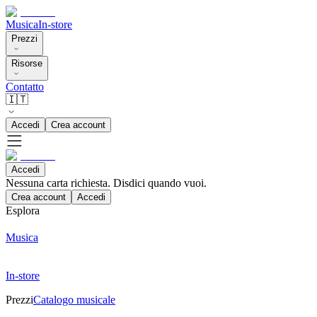
Musica
In-store
Prezzi
Risorse
Contatto
🇮🇹
Accedi
Crea account
Accedi
Nessuna carta richiesta. Disdici quando vuoi.
Crea account
Accedi
Esplora
Musica
In-store
Prezzi
Catalogo musicale