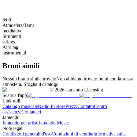
6:00
Atmosfera/Tema
meditative
Strumenti
strings
Altri tag
instrumental
Brani simili
Nessun brano simile trovato
Non abbiamo trovato brani con la stessa
atmosfera. Sfoglia il catalogo.
©
2026
Jamendo Licensing
Scarica l'app
Link utili
Catalogo musicale
Radio In-store
Prezzi
Contatto
Centro
assistenza
Contattaci
Jamendo
Jamendo per artisti
Jamendo Music
Note legali
Condizioni generali d'uso
Condizioni di vendita
Informativa sulla