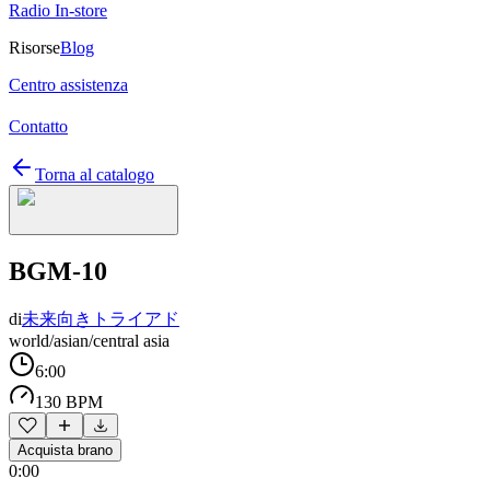
Radio In-store
Risorse
Blog
Centro assistenza
Contatto
Torna al catalogo
BGM-10
di
未来向きトライアド
world/asian/central asia
6:00
130 BPM
Acquista brano
0:00