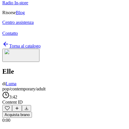
Radio In-store
Risorse
Blog
Centro assistenza
Contatto
Torna al catalogo
Elle
di
Luma
pop/contemporary/adult
3:42
Content ID
Acquista brano
0:00