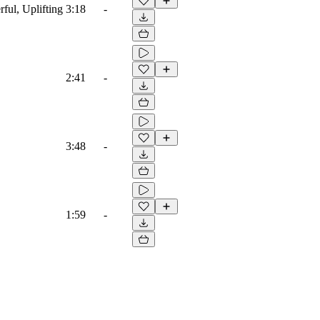
ful, Uplifting
3:18
-
2:41
-
3:48
-
1:59
-