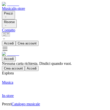
Musica
In-store
Prezzi
Risorse
Contatto
🇮🇹
Accedi
Crea account
Accedi
Nessuna carta richiesta. Disdici quando vuoi.
Crea account
Accedi
Esplora
Musica
In-store
Prezzi
Catalogo musicale