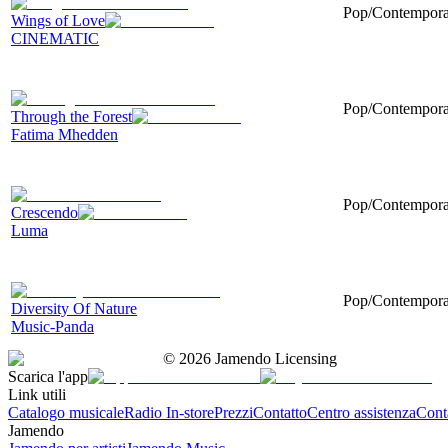
Pop/Contemporary
Wings of Love
CINEMATIC
Pop/Contemporary
Through the Forest
Fatima Mhedden
Pop/Contemporar
Crescendo
Luma
Pop/Contemporar
Diversity Of Nature
Music-Panda
©
2026
Jamendo Licensing
Scarica l'app
Link utili
Catalogo musicale
Radio In-store
Prezzi
Contatto
Centro assistenza
Conta
Jamendo