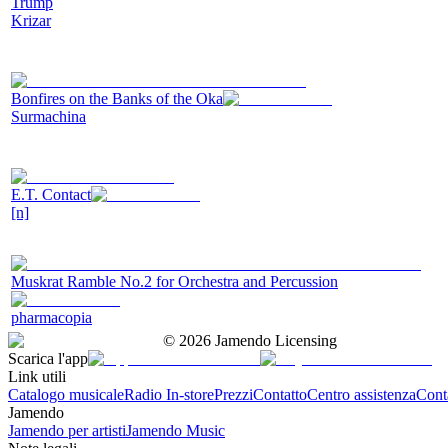
Trump
Krizar
Bonfires on the Banks of the Oka
Surmachina
E.T. Contact
[n]
Muskrat Ramble No.2 for Orchestra and Percussion
pharmacopia
©
2026
Jamendo Licensing
Scarica l'app
Link utili
Catalogo musicale
Radio In-store
Prezzi
Contatto
Centro assistenza
Conta
Jamendo
Jamendo per artisti
Jamendo Music