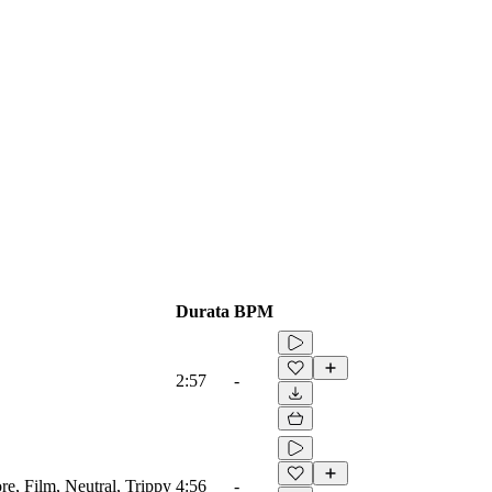
Durata
BPM
2:57
-
e, Film, Neutral, Trippy
4:56
-