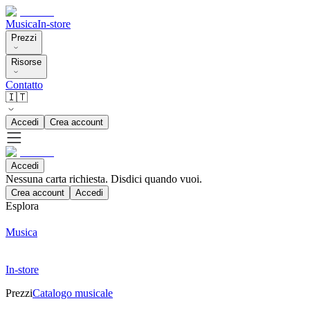
Musica
In-store
Prezzi
Risorse
Contatto
🇮🇹
Accedi
Crea account
Accedi
Nessuna carta richiesta. Disdici quando vuoi.
Crea account
Accedi
Esplora
Musica
In-store
Prezzi
Catalogo musicale