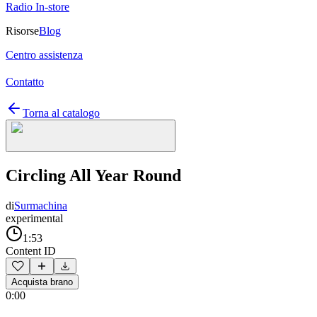
Radio In-store
Risorse
Blog
Centro assistenza
Contatto
Torna al catalogo
Circling All Year Round
di
Surmachina
experimental
1:53
Content ID
Acquista brano
0:00