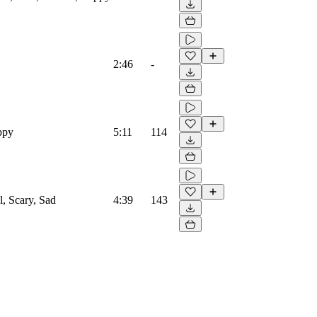
2:46
-
ppy
5:11
114
l, Scary, Sad
4:39
143