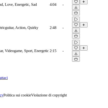
d, Love, Energetic, Sad
4:04
-
tricguitar, Action, Quirky
2:48
-
tar, Videogame, Sport, Energetic
2:15
-
ttaci
acy
Politica sui cookie
Violazione di copyright