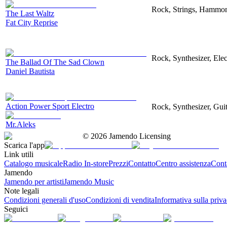
Rock, Strings, Hammon
The Last Waltz
Fat City Reprise
Rock, Synthesizer, Elec
The Ballad Of The Sad Clown
Daniel Bautista
Action Power Sport Electro
Rock, Synthesizer, Gui
Mr.Aleks
©
2026
Jamendo Licensing
Scarica l'app
Link utili
Catalogo musicale
Radio In-store
Prezzi
Contatto
Centro assistenza
Conta
Jamendo
Jamendo per artisti
Jamendo Music
Note legali
Condizioni generali d'uso
Condizioni di vendita
Informativa sulla priv
Seguici