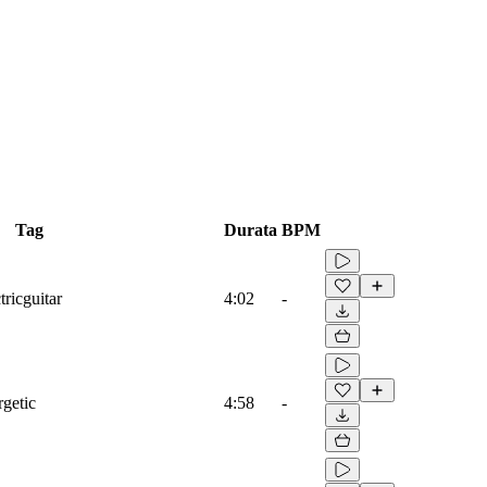
Tag
Durata
BPM
tricguitar
4:02
-
rgetic
4:58
-