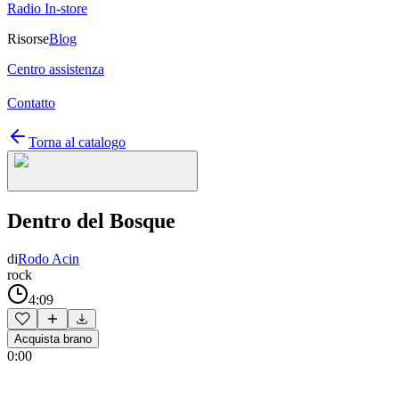
Radio In-store
Risorse
Blog
Centro assistenza
Contatto
Torna al catalogo
Dentro del Bosque
di
Rodo Acin
rock
4:09
Acquista brano
0:00