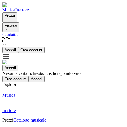
Musica
In-store
Prezzi
Risorse
Contatto
🇮🇹
Accedi
Crea account
Accedi
Nessuna carta richiesta. Disdici quando vuoi.
Crea account
Accedi
Esplora
Musica
In-store
Prezzi
Catalogo musicale