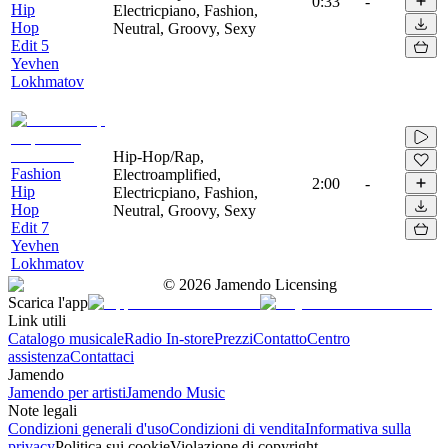
0:33
-
Hip
Electricpiano, Fashion,
Hop
Neutral, Groovy, Sexy
Edit 5
Yevhen
Lokhmatov
Hip-Hop/Rap,
Fashion
Electroamplified,
2:00
-
Hip
Electricpiano, Fashion,
Hop
Neutral, Groovy, Sexy
Edit 7
Yevhen
Lokhmatov
©
2026
Jamendo Licensing
Scarica l'app
Link utili
Catalogo musicale
Radio In-store
Prezzi
Contatto
Centro
assistenza
Contattaci
Jamendo
Jamendo per artisti
Jamendo Music
Note legali
Condizioni generali d'uso
Condizioni di vendita
Informativa sulla
privacy
Politica sui cookie
Violazione di copyright