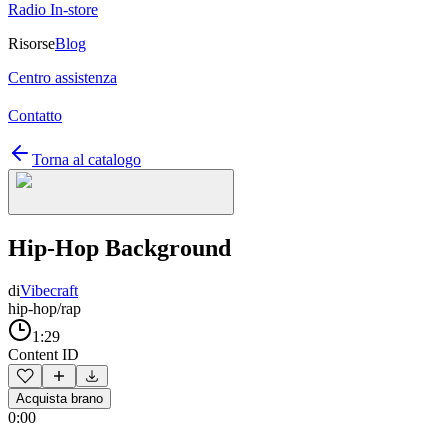
Radio In-store
Risorse
Blog
Centro assistenza
Contatto
Torna al catalogo
Hip-Hop Background
di
Vibecraft
hip-hop/rap
1:29
Content ID
Acquista brano
0:00