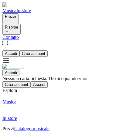
Musica
In-store
Prezzi
Risorse
Contatto
🇮🇹
Accedi
Crea account
Accedi
Nessuna carta richiesta. Disdici quando vuoi.
Crea account
Accedi
Esplora
Musica
In-store
Prezzi
Catalogo musicale