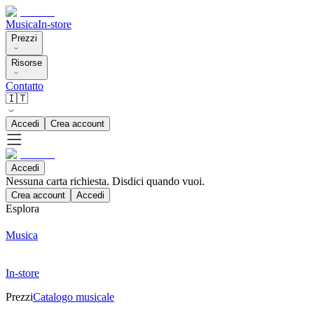
Musica
In-store
Prezzi
Risorse
Contatto
🇮🇹
Accedi
Crea account
Accedi
Nessuna carta richiesta. Disdici quando vuoi.
Crea account
Accedi
Esplora
Musica
In-store
Prezzi
Catalogo musicale