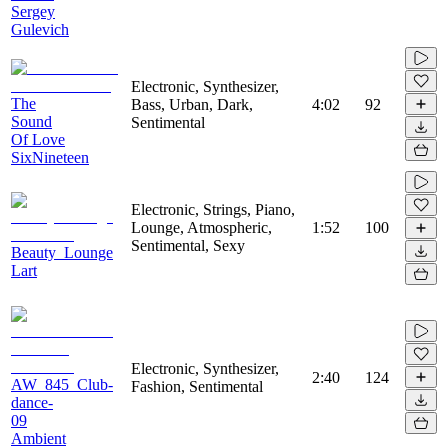
Sergey
Gulevich
Electronic, Synthesizer,
The
Bass, Urban, Dark,
4:02
92
Sound
Sentimental
Of Love
SixNineteen
Electronic, Strings, Piano,
Lounge, Atmospheric,
1:52
100
Sentimental, Sexy
Beauty_Lounge
Lart
Electronic, Synthesizer,
2:40
124
AW_845_Club-
Fashion, Sentimental
dance-
09
Ambient