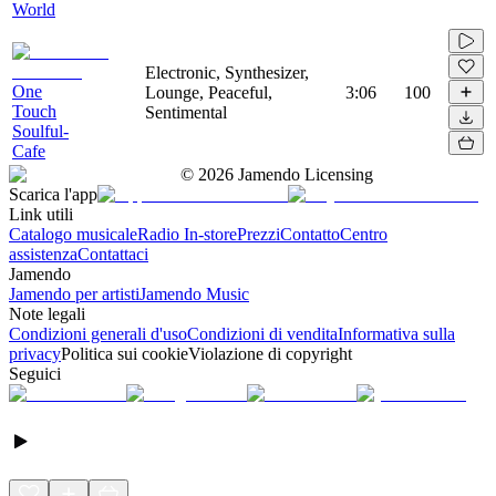
World
Electronic, Synthesizer,
One
Lounge, Peaceful,
3:06
100
Touch
Sentimental
Soulful-
Cafe
©
2026
Jamendo Licensing
Scarica l'app
Link utili
Catalogo musicale
Radio In-store
Prezzi
Contatto
Centro
assistenza
Contattaci
Jamendo
Jamendo per artisti
Jamendo Music
Note legali
Condizioni generali d'uso
Condizioni di vendita
Informativa sulla
privacy
Politica sui cookie
Violazione di copyright
Seguici