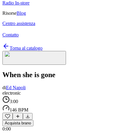
Radio In-store
Risorse
Blog
Centro assistenza
Contatto
Torna al catalogo
When she is gone
di
Ed Napoli
electronic
3:00
146 BPM
Acquista brano
0:00