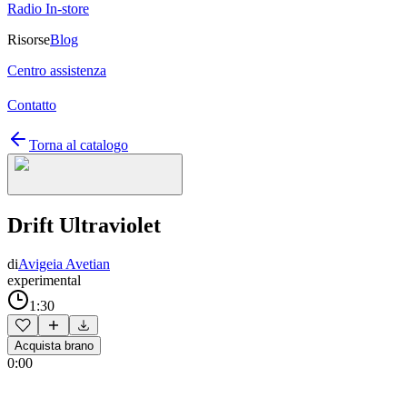
Radio In-store
Risorse
Blog
Centro assistenza
Contatto
Torna al catalogo
Drift Ultraviolet
di
Avigeia Avetian
experimental
1:30
Acquista brano
0:00