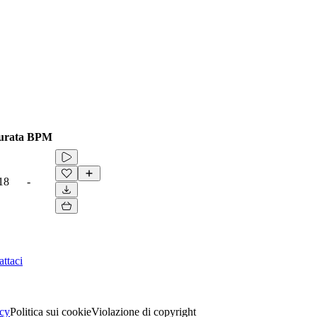
urata
BPM
18
-
ttaci
acy
Politica sui cookie
Violazione di copyright