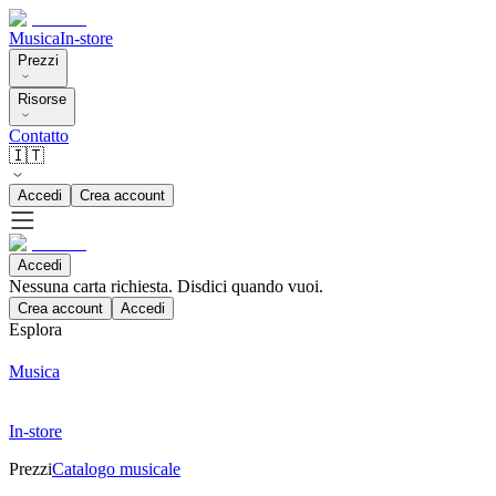
Musica
In-store
Prezzi
Risorse
Contatto
🇮🇹
Accedi
Crea account
Accedi
Nessuna carta richiesta. Disdici quando vuoi.
Crea account
Accedi
Esplora
Musica
In-store
Prezzi
Catalogo musicale