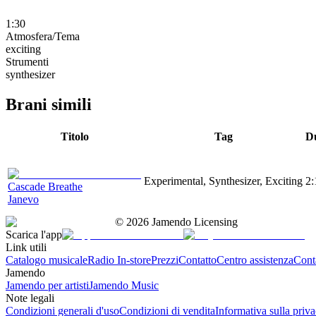
1:30
Atmosfera/Tema
exciting
Strumenti
synthesizer
Brani simili
Titolo
Tag
D
Experimental, Synthesizer, Exciting
2:
Cascade Breathe
Janevo
©
2026
Jamendo Licensing
Scarica l'app
Link utili
Catalogo musicale
Radio In-store
Prezzi
Contatto
Centro assistenza
Conta
Jamendo
Jamendo per artisti
Jamendo Music
Note legali
Condizioni generali d'uso
Condizioni di vendita
Informativa sulla priv