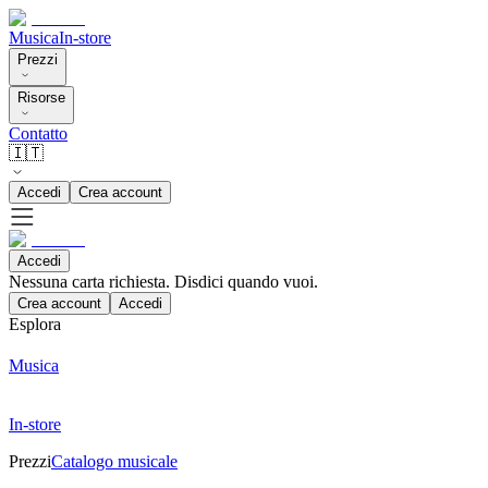
Musica
In-store
Prezzi
Risorse
Contatto
🇮🇹
Accedi
Crea account
Accedi
Nessuna carta richiesta. Disdici quando vuoi.
Crea account
Accedi
Esplora
Musica
In-store
Prezzi
Catalogo musicale