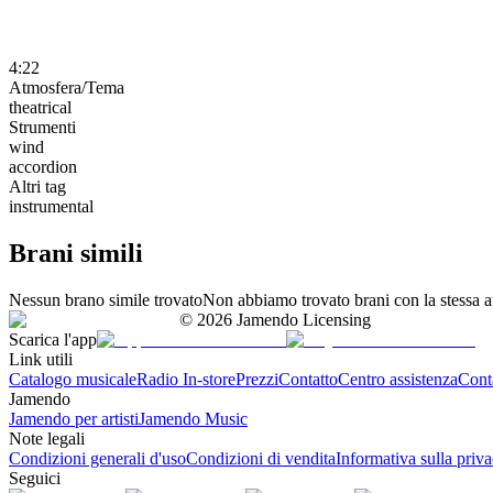
4:22
Atmosfera/Tema
theatrical
Strumenti
wind
accordion
Altri tag
instrumental
Brani simili
Nessun brano simile trovato
Non abbiamo trovato brani con la stessa at
©
2026
Jamendo Licensing
Scarica l'app
Link utili
Catalogo musicale
Radio In-store
Prezzi
Contatto
Centro assistenza
Conta
Jamendo
Jamendo per artisti
Jamendo Music
Note legali
Condizioni generali d'uso
Condizioni di vendita
Informativa sulla priv
Seguici