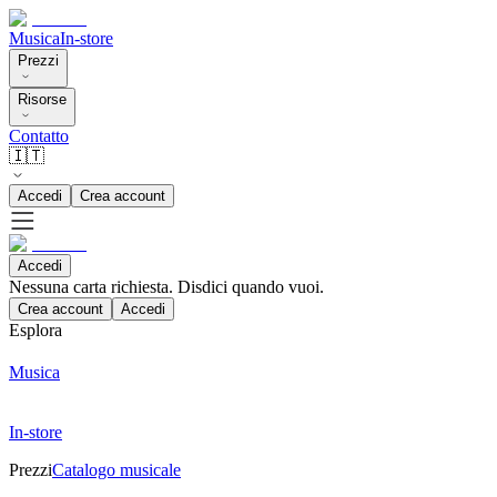
Musica
In-store
Prezzi
Risorse
Contatto
🇮🇹
Accedi
Crea account
Accedi
Nessuna carta richiesta. Disdici quando vuoi.
Crea account
Accedi
Esplora
Musica
In-store
Prezzi
Catalogo musicale