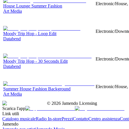
Electronic/House,
House Lounge Summer Fashion
Art Media
Electronic/Downte
Moody Trip Hop - Loop Edit
Databend
Electronic/Downte
Moody Trip Hop - 30 Seconds Edit
Databend
Electronic/House, 
Summer House Fashion Background
Art Media
©
2026
Jamendo Licensing
Scarica l'app
Link utili
Catalogo musicale
Radio In-store
Prezzi
Contatto
Centro assistenza
Conta
Jamendo