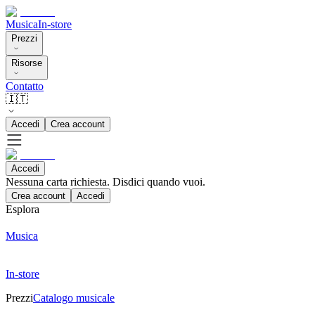
Musica
In-store
Prezzi
Risorse
Contatto
🇮🇹
Accedi
Crea account
Accedi
Nessuna carta richiesta. Disdici quando vuoi.
Crea account
Accedi
Esplora
Musica
In-store
Prezzi
Catalogo musicale