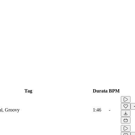
Tag
Durata
BPM
al, Groovy
1:46
-