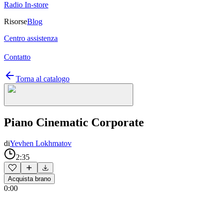
Radio In-store
Risorse
Blog
Centro assistenza
Contatto
Torna al catalogo
Piano Cinematic Corporate
di
Yevhen Lokhmatov
2:35
Acquista brano
0:00