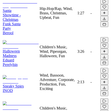
Hip-Hop/Rap, Wind,
Santa
Brass, Christmas,
1:27
-
Showtime -
Upbeat, Fun
Christmas
Funk Santa
Party
Berool
Children's Music,
Halloween
Wind, Pipeorgan,
3:26
-
Madness
Halloween, Fun
Eduard
Perelyhin
Wind, Bassoon,
Adventure, Corporate,
2:13
-
Production, Fun,
Sneaky Spies
Exciting
INOD
Children's Music,