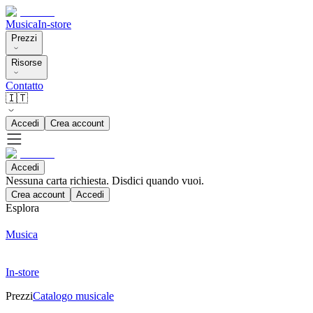
Musica
In-store
Prezzi
Risorse
Contatto
🇮🇹
Accedi
Crea account
Accedi
Nessuna carta richiesta. Disdici quando vuoi.
Crea account
Accedi
Esplora
Musica
In-store
Prezzi
Catalogo musicale