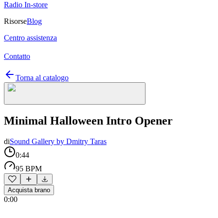
Radio In-store
Risorse
Blog
Centro assistenza
Contatto
Torna al catalogo
Minimal Halloween Intro Opener
di
Sound Gallery by Dmitry Taras
0:44
95 BPM
Acquista brano
0:00