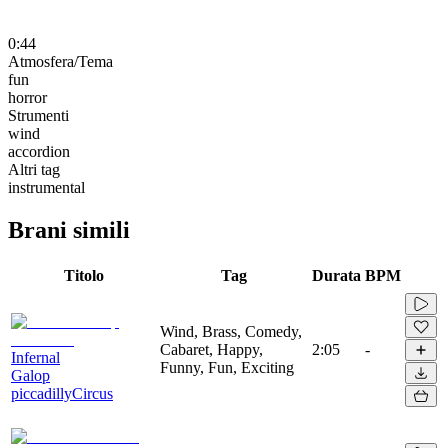
0:44
Atmosfera/Tema
fun
horror
Strumenti
wind
accordion
Altri tag
instrumental
Brani simili
Titolo
Tag
Durata
BPM
Wind, Brass, Comedy,
Cabaret, Happy,
2:05
-
Infernal
Funny, Fun, Exciting
Galop
piccadillyCircus