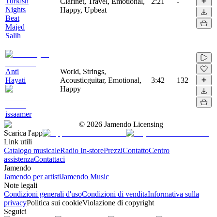
Turkish
Clarinet, Travel, Emotional,
2:21
-
Nights
Happy, Upbeat
Beat
Majed
Salih
Anti
World, Strings,
Hayati
Acousticguitar, Emotional,
3:42
132
Happy
issaamer
©
2026
Jamendo Licensing
Scarica l'app
Link utili
Catalogo musicale
Radio In-store
Prezzi
Contatto
Centro
assistenza
Contattaci
Jamendo
Jamendo per artisti
Jamendo Music
Note legali
Condizioni generali d'uso
Condizioni di vendita
Informativa sulla
privacy
Politica sui cookie
Violazione di copyright
Seguici