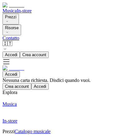
Musica
In-store
Prezzi
Risorse
Contatto
🇮🇹
Accedi
Crea account
Accedi
Nessuna carta richiesta. Disdici quando vuoi.
Crea account
Accedi
Esplora
Musica
In-store
Prezzi
Catalogo musicale