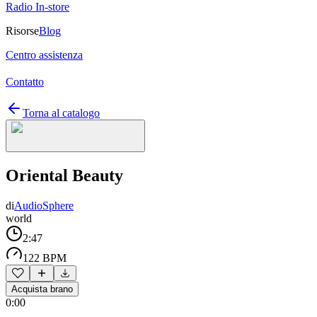
Radio In-store
Risorse
Blog
Centro assistenza
Contatto
Torna al catalogo
Oriental Beauty
di
AudioSphere
world
2:47
122 BPM
Acquista brano
0:00