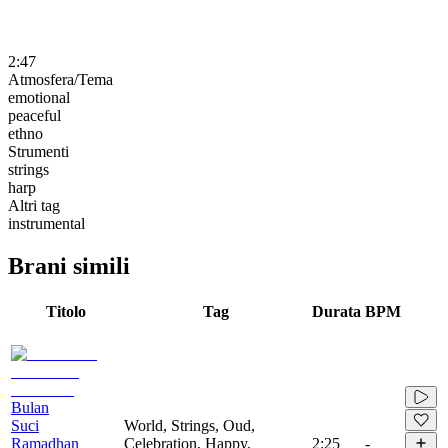
2:47
Atmosfera/Tema
emotional
peaceful
ethno
Strumenti
strings
harp
Altri tag
instrumental
Brani simili
Titolo
Tag
Durata
BPM
Bulan
Suci
World, Strings, Oud,
Ramadhan
Celebration, Happy,
2:25
-