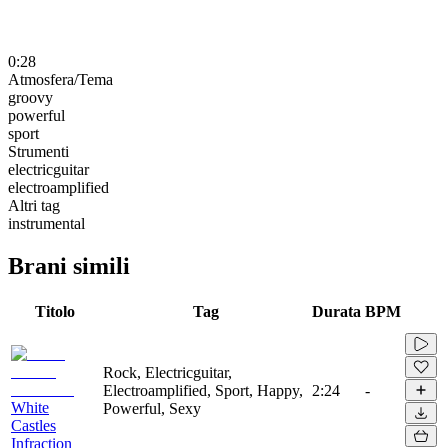
0:28
Atmosfera/Tema
groovy
powerful
sport
Strumenti
electricguitar
electroamplified
Altri tag
instrumental
Brani simili
Titolo
Tag
Durata
BPM
Rock, Electricguitar,
Electroamplified, Sport, Happy,
2:24
-
White
Powerful, Sexy
Castles
Infraction