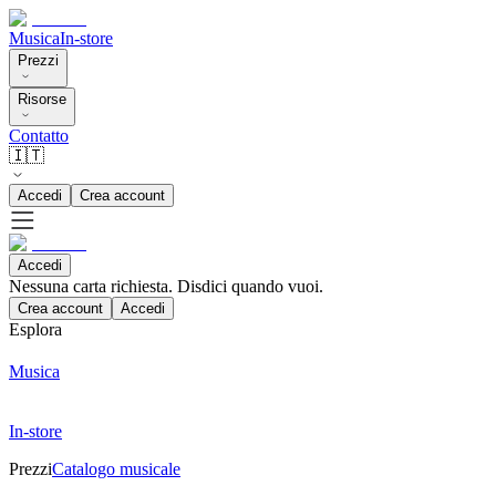
Musica
In-store
Prezzi
Risorse
Contatto
🇮🇹
Accedi
Crea account
Accedi
Nessuna carta richiesta. Disdici quando vuoi.
Crea account
Accedi
Esplora
Musica
In-store
Prezzi
Catalogo musicale