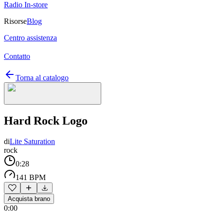
Radio In-store
Risorse
Blog
Centro assistenza
Contatto
Torna al catalogo
Hard Rock Logo
di
Lite Saturation
rock
0:28
141 BPM
Acquista brano
0:00