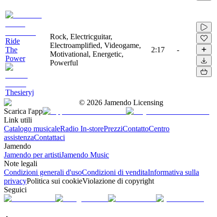
Rock, Electricguitar,
Ride
Electroamplified, Videogame,
The
2:17
-
Motivational, Energetic,
Power
Powerful
Thesieryj
©
2026
Jamendo Licensing
Scarica l'app
Link utili
Catalogo musicale
Radio In-store
Prezzi
Contatto
Centro
assistenza
Contattaci
Jamendo
Jamendo per artisti
Jamendo Music
Note legali
Condizioni generali d'uso
Condizioni di vendita
Informativa sulla
privacy
Politica sui cookie
Violazione di copyright
Seguici