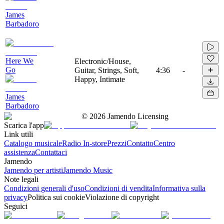
James
Barbadoro
Here We
Electronic/House,
Go
Guitar, Strings, Soft,
4:36
-
Happy, Intimate
James
Barbadoro
©
2026
Jamendo Licensing
Scarica l'app
Link utili
Catalogo musicale
Radio In-store
Prezzi
Contatto
Centro
assistenza
Contattaci
Jamendo
Jamendo per artisti
Jamendo Music
Note legali
Condizioni generali d'uso
Condizioni di vendita
Informativa sulla
privacy
Politica sui cookie
Violazione di copyright
Seguici