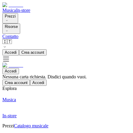
Musica
In-store
Prezzi
Risorse
Contatto
🇮🇹
Accedi
Crea account
Accedi
Nessuna carta richiesta. Disdici quando vuoi.
Crea account
Accedi
Esplora
Musica
In-store
Prezzi
Catalogo musicale