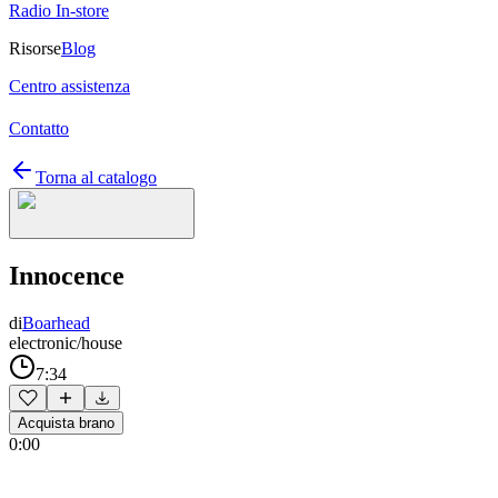
Radio In-store
Risorse
Blog
Centro assistenza
Contatto
Torna al catalogo
Innocence
di
Boarhead
electronic/house
7:34
Acquista brano
0:00