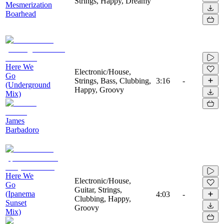
Strings, Happy, Dreamy
Mesmerization
Boarhead
Here We
Electronic/House,
Go
Strings, Bass, Clubbing,
3:16
-
(Underground
Happy, Groovy
Mix)
James
Barbadoro
Here We
Electronic/House,
Go
Guitar, Strings,
(Ipanema
4:03
-
Clubbing, Happy,
Sunset
Groovy
Mix)