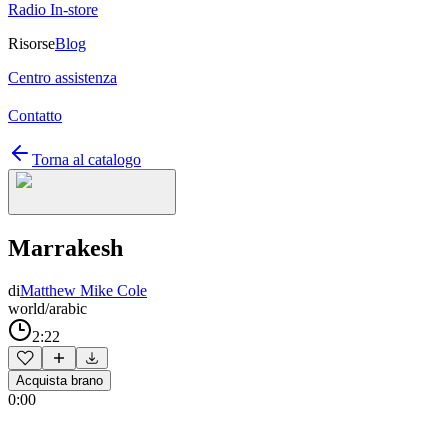
Radio In-store
Risorse
Blog
Centro assistenza
Contatto
Torna al catalogo
Marrakesh
di
Matthew Mike Cole
world/arabic
2:22
Acquista brano
0:00