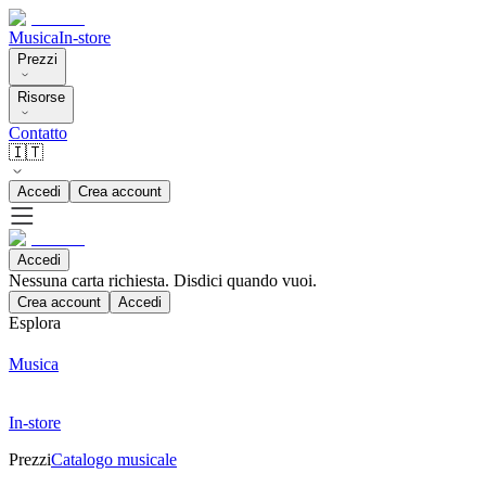
Musica
In-store
Prezzi
Risorse
Contatto
🇮🇹
Accedi
Crea account
Accedi
Nessuna carta richiesta. Disdici quando vuoi.
Crea account
Accedi
Esplora
Musica
In-store
Prezzi
Catalogo musicale