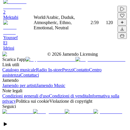
2
Mektabi
World/Arabic, Duduk,
Atmospheric, Ethno,
2:59
120
Emotional, Neutral
Youssef
El
Idrissi
©
2026
Jamendo Licensing
Scarica l'app
Link utili
Catalogo musicale
Radio In-store
Prezzi
Contatto
Centro
assistenza
Contattaci
Jamendo
Jamendo per artisti
Jamendo Music
Note legali
Condizioni generali d'uso
Condizioni di vendita
Informativa sulla
privacy
Politica sui cookie
Violazione di copyright
Seguici