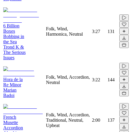
6 Billion
Folk, Wind,
Boxes
3:27
131
Harmonica, Neutral
Bobbing in
the Sea
Trond K &
The Serious
Issues
Folk, Wind, Accordion,
Hora de la
3:22
144
Neutral
Re Minor
Marian
Badoi
Folk, Wind, Accordion,
French
Traditional, Neutral,
2:00
137
Musette
Upbeat
Accordion