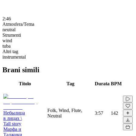
2:46
Atmosfera/Tema
neutral
Strumenti
wind
tuba
Altri tag
instrumental
Brani simili
Titolo
Tag
Durata
BPM
Folk, Wind, Flute,
Небылица
3:57
142
Neutral
в лицах \
Tall story
Марфа и
Таджики