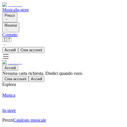
Musica
In-store
Prezzi
Risorse
Contatto
🇮🇹
Accedi
Crea account
Accedi
Nessuna carta richiesta. Disdici quando vuoi.
Crea account
Accedi
Esplora
Musica
In-store
Prezzi
Catalogo musicale