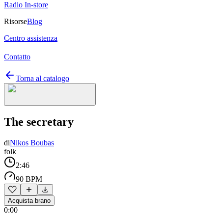
Radio In-store
Risorse
Blog
Centro assistenza
Contatto
Torna al catalogo
The secretary
di
Nikos Boubas
folk
2:46
90 BPM
Acquista brano
0:00