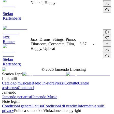
Neutral, Happy
Stefan
Kartenberg
Jazz
Jazz, Drums, Strings, Piano,
Runner
Filmscore, Corporate, Film,
3:37
-
Happy, Upbeat
Stefan
Kartenberg
©
2026
Jamendo Licensing
Scarica l'app
Link utili
Catalogo musicale
Radio In-store
Prezzi
Contatto
Centro
assistenza
Contattaci
Jamendo
Jamendo per artisti
Jamendo Music
Note legali
Condizioni generali d'uso
Condizioni di vendita
Informativa sulla
privacy
Politica sui cookie
Violazione di copyright