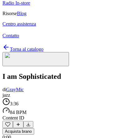
Radio In-store
Risorse
Blog
Centro assistenza
Contatto
Torna al catalogo
I am Sophisticated
di
GrayMic
jazz
3:36
84 BPM
Content ID
Acquista brano
0:00