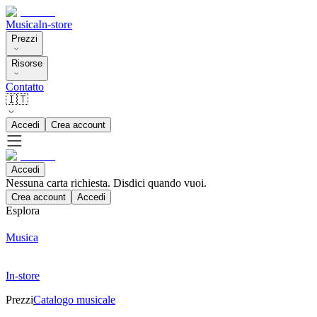
Musica
In-store
Prezzi
Risorse
Contatto
🇮🇹
Accedi
Crea account
Accedi
Nessuna carta richiesta. Disdici quando vuoi.
Crea account
Accedi
Esplora
Musica
In-store
Prezzi
Catalogo musicale