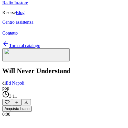
Radio In-store
Risorse
Blog
Centro assistenza
Contatto
Torna al catalogo
Will Never Understand
di
Ed Napoli
pop
3:11
Acquista brano
0:00