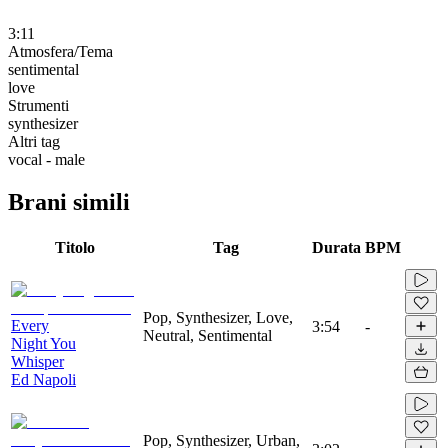
3:11
Atmosfera/Tema
sentimental
love
Strumenti
synthesizer
Altri tag
vocal - male
Brani simili
Titolo
Tag
Durata
BPM
Pop, Synthesizer, Love,
Every
3:54
-
Neutral, Sentimental
Night You
Whisper
Ed Napoli
Pop, Synthesizer, Urban,