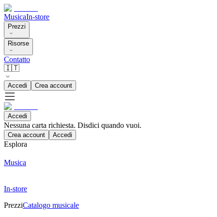
Musica
In-store
Prezzi
Risorse
Contatto
🇮🇹
Accedi
Crea account
Accedi
Nessuna carta richiesta. Disdici quando vuoi.
Crea account
Accedi
Esplora
Musica
In-store
Prezzi
Catalogo musicale