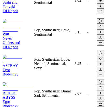
3:02
-
Sushi and
Sentimental
Teriyaki
Ed Napoli
Pop, Synthesizer, Love,
3:11
-
Will
Sentimental
Never
Understand
Ed Napoli
Pop, Synthesizer, Love,
Neutral, Sentimental,
3:45
-
ASTRAY
Sexy
Egor
Budennyy
Pop, Synthesizer, Drama,
BLACK
3:07
-
Sad, Sentimental
ABYSS
Egor
Budennyy