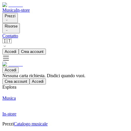
Musica
In-store
Prezzi
Risorse
Contatto
🇮🇹
Accedi
Crea account
Accedi
Nessuna carta richiesta. Disdici quando vuoi.
Crea account
Accedi
Esplora
Musica
In-store
Prezzi
Catalogo musicale