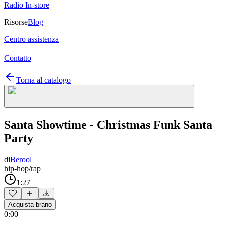
Radio In-store
Risorse
Blog
Centro assistenza
Contatto
Torna al catalogo
Santa Showtime - Christmas Funk Santa
Party
di
Berool
hip-hop/rap
1:27
Acquista brano
0:00