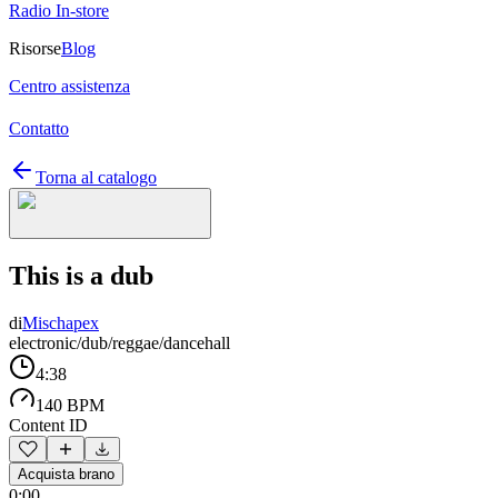
Radio In-store
Risorse
Blog
Centro assistenza
Contatto
Torna al catalogo
This is a dub
di
Mischapex
electronic/dub/reggae/dancehall
4:38
140 BPM
Content ID
Acquista brano
0:00