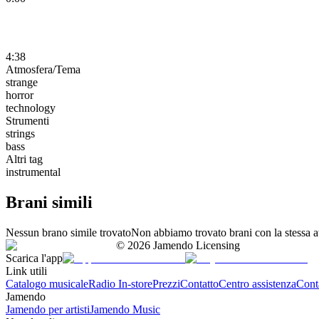
4:38
Atmosfera/Tema
strange
horror
technology
Strumenti
strings
bass
Altri tag
instrumental
Brani simili
Nessun brano simile trovato
Non abbiamo trovato brani con la stessa at
©
2026
Jamendo Licensing
Scarica l'app
Link utili
Catalogo musicale
Radio In-store
Prezzi
Contatto
Centro assistenza
Conta
Jamendo
Jamendo per artisti
Jamendo Music