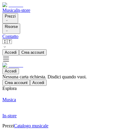
Musica
In-store
Prezzi
Risorse
Contatto
🇮🇹
Accedi
Crea account
Accedi
Nessuna carta richiesta. Disdici quando vuoi.
Crea account
Accedi
Esplora
Musica
In-store
Prezzi
Catalogo musicale