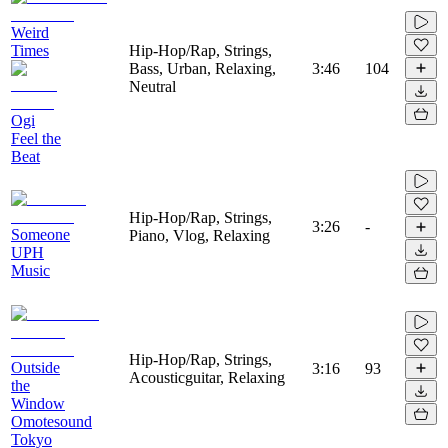
Weird
Times
Hip-Hop/Rap, Strings,
Bass, Urban, Relaxing,
3:46
104
Neutral
Ogi
Feel the
Beat
Hip-Hop/Rap, Strings,
3:26
-
Someone
Piano, Vlog, Relaxing
UPH
Music
Hip-Hop/Rap, Strings,
Outside
3:16
93
Acousticguitar, Relaxing
the
Window
Omotesound
Tokyo