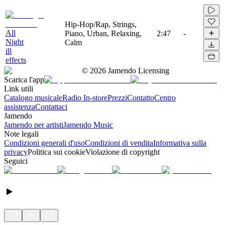
Hip-Hop/Rap, Strings,
All
Piano, Urban, Relaxing,
2:47
-
Night
Calm
ill
effects
©
2026
Jamendo Licensing
Scarica l'app
Link utili
Catalogo musicale
Radio In-store
Prezzi
Contatto
Centro
assistenza
Contattaci
Jamendo
Jamendo per artisti
Jamendo Music
Note legali
Condizioni generali d'uso
Condizioni di vendita
Informativa sulla
privacy
Politica sui cookie
Violazione di copyright
Seguici