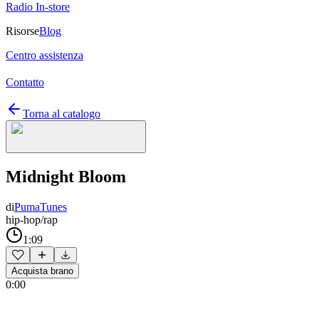
Radio In-store
Risorse
Blog
Centro assistenza
Contatto
Torna al catalogo
Midnight Bloom
di
PumaTunes
hip-hop/rap
1:09
Acquista brano
0:00