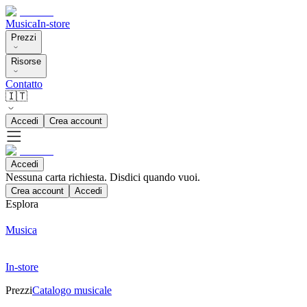
Musica
In-store
Prezzi
Risorse
Contatto
🇮🇹
Accedi
Crea account
Accedi
Nessuna carta richiesta. Disdici quando vuoi.
Crea account
Accedi
Esplora
Musica
In-store
Prezzi
Catalogo musicale