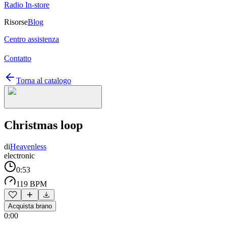
Radio In-store
Risorse
Blog
Centro assistenza
Contatto
Torna al catalogo
Christmas loop
di
Heavenless
electronic
0:53
119 BPM
Acquista brano
0:00