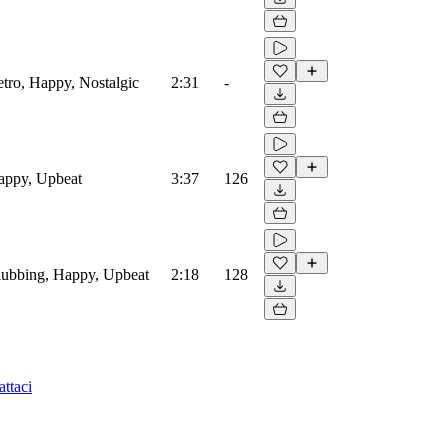
etro, Happy, Nostalgic
2:31
-
Happy, Upbeat
3:37
126
Clubbing, Happy, Upbeat
2:18
128
ttaci