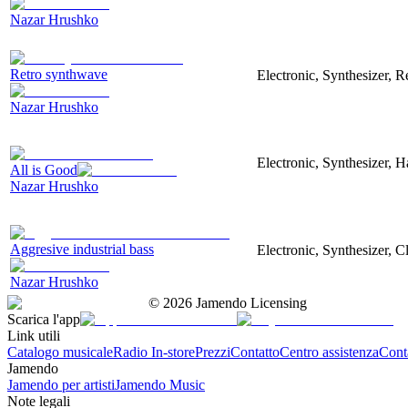
Nazar Hrushko
Retro synthwave
Electronic, Synthesizer, R
Nazar Hrushko
Electronic, Synthesizer, 
All is Good
Nazar Hrushko
Aggresive industrial bass
Electronic, Synthesizer, 
Nazar Hrushko
©
2026
Jamendo Licensing
Scarica l'app
Link utili
Catalogo musicale
Radio In-store
Prezzi
Contatto
Centro assistenza
Conta
Jamendo
Jamendo per artisti
Jamendo Music
Note legali