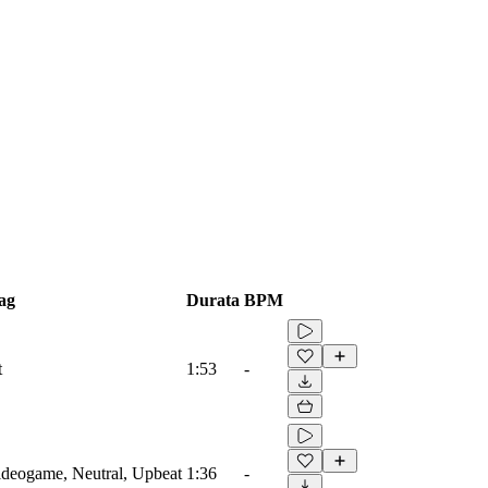
ag
Durata
BPM
t
1:53
-
Videogame, Neutral, Upbeat
1:36
-