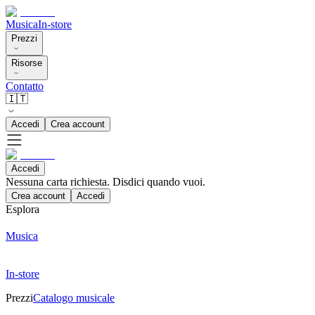
Musica
In-store
Prezzi
Risorse
Contatto
🇮🇹
Accedi
Crea account
Accedi
Nessuna carta richiesta. Disdici quando vuoi.
Crea account
Accedi
Esplora
Musica
In-store
Prezzi
Catalogo musicale