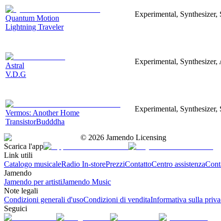
Experimental, Synthesizer,
Quantum Motion
Lightning Traveler
Experimental, Synthesizer, 
Astral
V.D.G
Experimental, Synthesizer, 
Vermos: Another Home
TransistorBudddha
©
2026
Jamendo Licensing
Scarica l'app
Link utili
Catalogo musicale
Radio In-store
Prezzi
Contatto
Centro assistenza
Conta
Jamendo
Jamendo per artisti
Jamendo Music
Note legali
Condizioni generali d'uso
Condizioni di vendita
Informativa sulla priv
Seguici