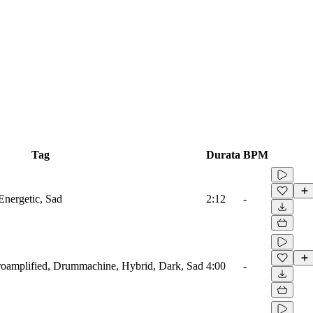
Tag
Durata
BPM
Energetic, Sad
2:12
-
troamplified, Drummachine, Hybrid, Dark, Sad
4:00
-