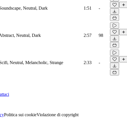
 Soundscape, Neutral, Dark
1:51
-
Abstract, Neutral, Dark
2:57
98
Scifi, Neutral, Melancholic, Strange
2:33
-
ttaci
acy
Politica sui cookie
Violazione di copyright