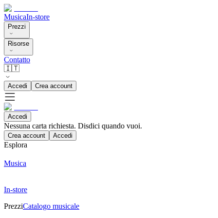
Musica
In-store
Prezzi
Risorse
Contatto
🇮🇹
Accedi
Crea account
Accedi
Nessuna carta richiesta. Disdici quando vuoi.
Crea account
Accedi
Esplora
Musica
In-store
Prezzi
Catalogo musicale