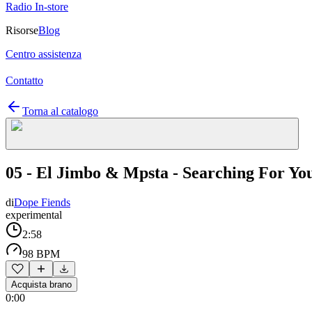
Radio In-store
Risorse
Blog
Centro assistenza
Contatto
Torna al catalogo
05 - El Jimbo & Mpsta - Searching For Yo
di
Dope Fiends
experimental
2:58
98 BPM
Acquista brano
0:00