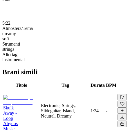
5:22
Atmosfera/Tema
dreamy
soft
Strumenti
strings
Altri tag
instrumental
Brani simili
Titolo
Tag
Durata
BPM
Electronic, Strings,
Skulk
Slideguitar, Island,
1:24
-
Away -
Neutral, Dreamy
Loop
Abydos
Music