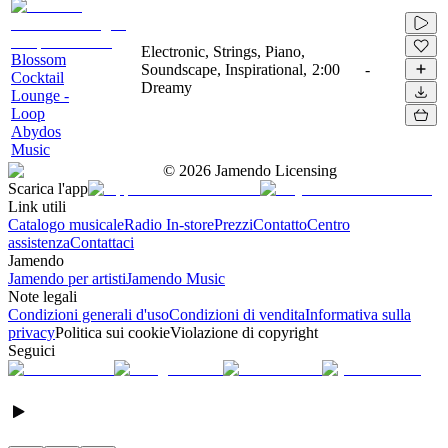
Electronic, Strings, Piano,
Blossom
Soundscape, Inspirational,
2:00
-
Cocktail
Dreamy
Lounge -
Loop
Abydos
Music
©
2026
Jamendo Licensing
Scarica l'app
Link utili
Catalogo musicale
Radio In-store
Prezzi
Contatto
Centro
assistenza
Contattaci
Jamendo
Jamendo per artisti
Jamendo Music
Note legali
Condizioni generali d'uso
Condizioni di vendita
Informativa sulla
privacy
Politica sui cookie
Violazione di copyright
Seguici