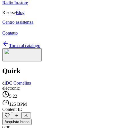
Radio In-store
Risorse
Blog
Centro assistenza
Contatto
Torna al catalogo
Quirk
di
DC Cornelius
electronic
5:22
125 BPM
Content ID
Acquista brano
0:00