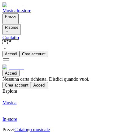
Musica
In-store
Prezzi
Risorse
Contatto
🇮🇹
Accedi
Crea account
Accedi
Nessuna carta richiesta. Disdici quando vuoi.
Crea account
Accedi
Esplora
Musica
In-store
Prezzi
Catalogo musicale