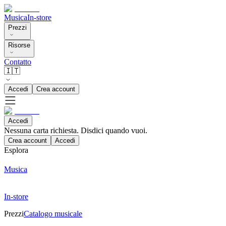
Musica
In-store
Prezzi
Risorse
Contatto
🇮🇹
Accedi
Crea account
Accedi
Nessuna carta richiesta. Disdici quando vuoi.
Crea account
Accedi
Esplora
Musica
In-store
Prezzi
Catalogo musicale