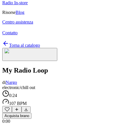
Radio In-store
Risorse
Blog
Centro assistenza
Contatto
Torna al catalogo
My Radio Loop
di
Nargo
electronic/chill out
0:24
107 BPM
Acquista brano
0:00