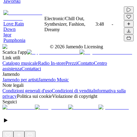
Jaworski
Electronic/Chill Out,
Love Rain
Synthesizer, Fashion,
3:48
-
Down
Dreamy
Igor
Pumphonia
©
2026
Jamendo Licensing
Scarica l'app
Link utili
Catalogo musicale
Radio In-store
Prezzi
Contatto
Centro
assistenza
Contattaci
Jamendo
Jamendo per artisti
Jamendo Music
Note legali
Condizioni generali d'uso
Condizioni di vendita
Informativa sulla
privacy
Politica sui cookie
Violazione di copyright
Seguici