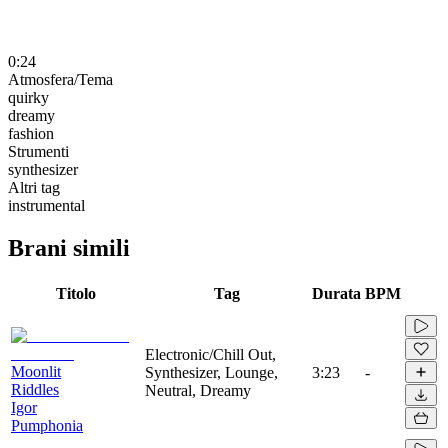
0:24
Atmosfera/Tema
quirky
dreamy
fashion
Strumenti
synthesizer
Altri tag
instrumental
Brani simili
Titolo
Tag
Durata
BPM
Electronic/Chill Out,
Moonlit
Synthesizer, Lounge,
3:23
-
Riddles
Neutral, Dreamy
Igor
Pumphonia