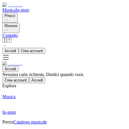
Musica
In-store
Prezzi
Risorse
Contatto
🇮🇹
Accedi
Crea account
Accedi
Nessuna carta richiesta. Disdici quando vuoi.
Crea account
Accedi
Esplora
Musica
In-store
Prezzi
Catalogo musicale