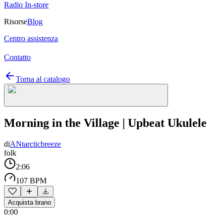
Radio In-store
Risorse
Blog
Centro assistenza
Contatto
Torna al catalogo
Morning in the Village | Upbeat Ukulele
di
ANtarcticbreeze
folk
2:06
107 BPM
Acquista brano
0:00