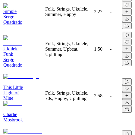
Folk, Strings, Ukulele,
Simple
2:27
-
Summer, Happy
Serge
Quadrado
Folk, Strings, Ukulele,
Ukulele
Summer, Upbeat,
1:50
-
Funk
Uplifting
Serge
Quadrado
This Little
Light of
Folk, Strings, Ukulele,
2:58
-
Mine
70s, Happy, Uplifting
Charlie
Mosbrook