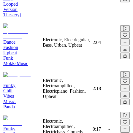
Looped
Version
Thesieryj
Electronic, Electricguitar,
Dance
2:04
-
Bass, Urban, Upbeat
Fashion
Upbeat
Funk
MokkaMusic
Electronic,
Funky
Electroamplified,
2:18
-
Chill
Electricpiano, Fashion,
Vibes
Upbeat
Music-
Panda
Electronic,
Electroamplified,
Funky
0:17
-
Electricbass, Comedy,