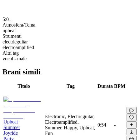
5:01
Atmosfera/Tema
upbeat
Strumenti
electricguitar
electroamplified
Altri tag
vocal - male
Brani simili
Titolo
Tag
Durata
BPM
Electronic, Electricguitar,
Upbeat
Electroamplified,
0:54
-
Summer
Summer, Happy, Upbeat,
Joyride
Fun
Party