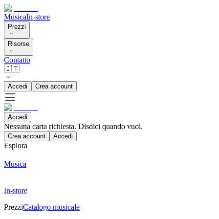
Musica
In-store
Prezzi
Risorse
Contatto
🇮🇹
Accedi
Crea account
Accedi
Nessuna carta richiesta. Disdici quando vuoi.
Crea account
Accedi
Esplora
Musica
In-store
Prezzi
Catalogo musicale