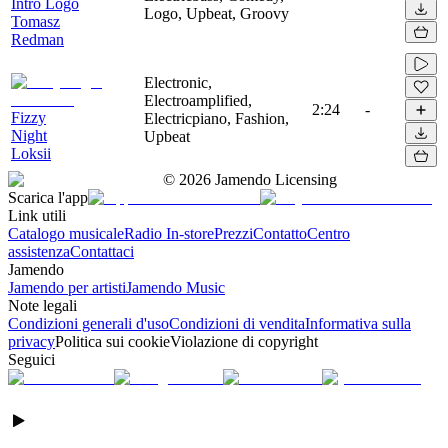
Intro Logo
Logo, Upbeat, Groovy
Tomasz
Redman
Electronic,
Electroamplified,
2:24
-
Fizzy
Electricpiano, Fashion,
Night
Upbeat
Loksii
©
2026
Jamendo Licensing
Scarica l'app
Link utili
Catalogo musicale
Radio In-store
Prezzi
Contatto
Centro
assistenza
Contattaci
Jamendo
Jamendo per artisti
Jamendo Music
Note legali
Condizioni generali d'uso
Condizioni di vendita
Informativa sulla
privacy
Politica sui cookie
Violazione di copyright
Seguici