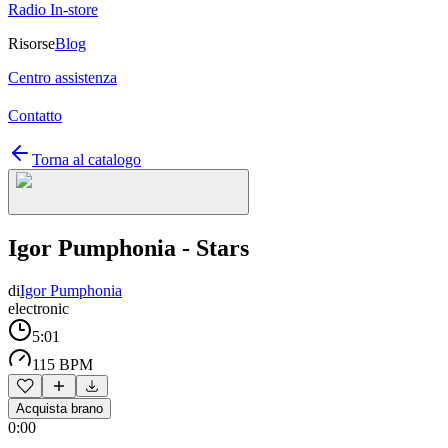
Radio In-store
Risorse
Blog
Centro assistenza
Contatto
Torna al catalogo
Igor Pumphonia - Stars
di
Igor Pumphonia
electronic
5:01
115 BPM
Acquista brano
0:00